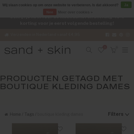
Wij slaan cookies op om onze website te verbeteren. Is dat akkoord?
Ja
Nee
Meer over cookies »
Schrijf je nu in voor de nieuwsbrief en ontvang -10%
korting voor je eerst volgende bestelling!
Verzenden in Nederland vanaf €4,95
0
0
PRODUCTEN GETAGD MET
BOUTIQUE KLEDING DAMES
Filters
Home
/
Tags
/
boutique kleding dames