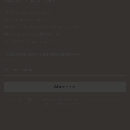
ABOUT THE STORE
Verzendkosten €5,50
14 dagen bedenktijd
Voor 17 uur besteld vandaag verzonden
Gratis online styling advies
100% Boutique pick up
INSCHRIJVEN NIEUWSBRIEF
Abonneer
Door dit formulier te gebruiken gaat u akkoord met de opslag en verwerking van uw
gegevens door deze website.