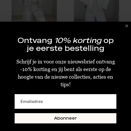
By Sara Collection Yuki Jacket Taupe
By Sara Collection Ciara Jeans Jacket Off White
Ontvang
10% korting
op
je eerste bestelling
€20,00
€23,75
€49,99
€47,50
ML
S
M
L
XL
Schrijf je in voor onze nieuwsbrief ontvang
-10% korting en jij bent als eerste op de
hoogte van de nieuwe collecties, acties en
SALE
SALE
tips!
Abonneer