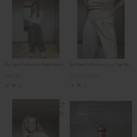
By Sara Collection Robi Pants
By Sara Collection Luc Top Beige
€64,99
€18,75
€37,50
S
M
L
S
M
L