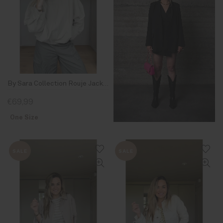
By Sara Collection Rouje Jacket Light Coffee
€69,99
One Size
SALE
SALE