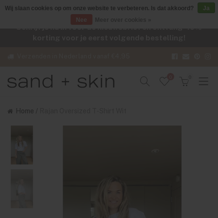
Wij slaan cookies op om onze website te verbeteren. Is dat akkoord?
Ja
Nee
Meer over cookies »
Schrijf je nu in voor de nieuwsbrief en ontvang -10%
korting voor je eerst volgende bestelling!
Verzenden in Nederland vanaf €4,95
0
0
Home
/
Rajan Oversized T-Shirt Wit