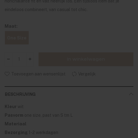
nonchalante fit en valt heerlijk los. Een tijdloos item dat je
eindeloos combineert, van casual tot chic.
Maat:
One Size
In winkelwagen
Toevoegen aan wensenlijst
Vergelijk
BESCHRIJVING
Kleur
wit
Pasvorm
one size, past van S tm L
Materiaal
Bezorging
1-2 werkdagen