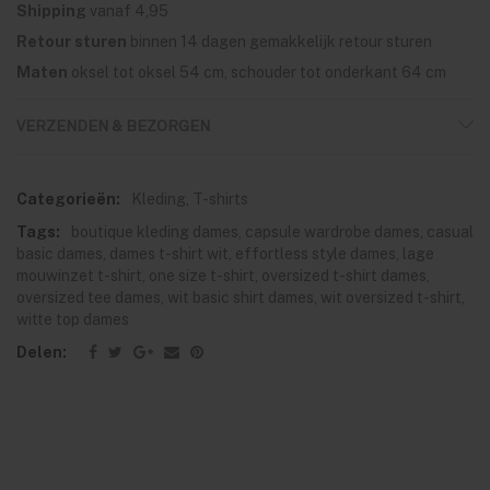
Shipping
vanaf 4,95
Retour sturen
binnen 14 dagen gemakkelijk retour sturen
Maten
oksel tot oksel 54 cm, schouder tot onderkant 64 cm
VERZENDEN & BEZORGEN
Categorieën:
Kleding
,
T-shirts
Tags:
boutique kleding dames
,
capsule wardrobe dames
,
casual
basic dames
,
dames t-shirt wit
,
effortless style dames
,
lage
mouwinzet t-shirt
,
one size t-shirt
,
oversized t-shirt dames
,
oversized tee dames
,
wit basic shirt dames
,
wit oversized t-shirt
,
witte top dames
Delen: