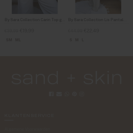
rel Jeans Off White
By Sara Collection Carin Top geel/Bruin
By Sara Collection Lis Pantalon Beige
€19,99
€22,49
€39,99
€44,99
SM
ML
S
M
L
KLANTENSERVICE
Algemene Voorwaarden