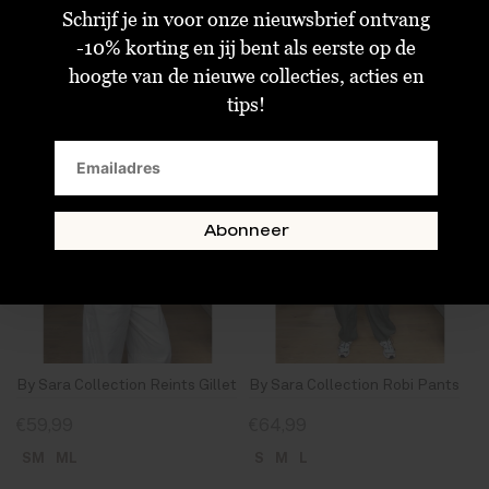
Schrijf je in voor onze nieuwsbrief ontvang
One Size
S
M
-10% korting en jij bent als eerste op de
hoogte van de nieuwe collecties, acties en
tips!
Abonneer
By Sara Collection Reints Gillet
By Sara Collection Robi Pants
€59,99
€64,99
SM
ML
S
M
L