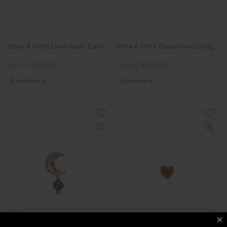
Stine A Petit Love Heart Earring Piece Silver
Stine A Petit Gemstones Long Chain Berry Mix Silver
€8,80
€23,80
€22,00
€59,50
Standaard
Standaard