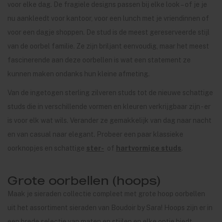
voor elke dag. De fragiele designs passen bij elke look – of je je
nu aankleedt voor kantoor, voor een lunch met je vriendinnen of
voor een dagje shoppen. De stud is de meest gereserveerde stijl
van de oorbel familie. Ze zijn briljant eenvoudig, maar het meest
fascinerende aan deze oorbellen is wat een statement ze
kunnen maken ondanks hun kleine afmeting.
Van de ingetogen sterling zilveren studs tot de nieuwe schattige
studs die in verschillende vormen en kleuren verkrijgbaar zijn - er
is voor elk wat wils. Verander ze gemakkelijk van dag naar nacht
en van casual naar elegant. Probeer een paar klassieke
oorknopjes en schattige
ster-
of
hartvormige studs
.
Grote oorbellen (hoops)
Maak je sieraden collectie compleet met grote hoop oorbellen
uit het assortiment sieraden van Boudoir by Sara! Hoops zijn er in
een brede selectie van maten en stijlen en elke optie biedt