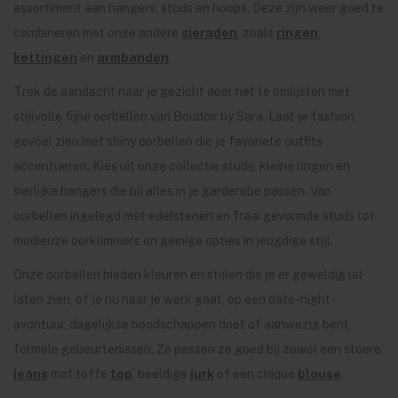
assortiment aan hangers, studs en hoops. Deze zijn weer goed te
combineren met onze andere
sieraden
, zoals
ringen
,
kettingen
en
armbanden
.
Trek de aandacht naar je gezicht door het te omlijsten met
stijlvolle fijne oorbellen van Boudoir by Sara. Laat je fashion
gevoel zien met shiny oorbellen die je favoriete outfits
accentueren. Kies uit onze collectie studs, kleine ringen en
sierlijke hangers die bij alles in je garderobe passen. Van
oorbellen ingelegd met edelstenen en fraai gevormde studs tot
modieuze oorklimmers en geinige opties in jeugdige stijl.
Onze oorbellen bieden kleuren en stijlen die je er geweldig uit
laten zien, of je nu naar je werk gaat, op een date-night-
avontuur, dagelijkse boodschappen doet of aanwezig bent
formele gebeurtenissen. Zo passen ze goed bij zowel een stoere
jeans
met toffe
top
, beeldige
jurk
of een chique
blouse
.