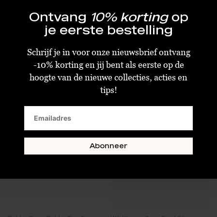
Ontvang
10% korting
op
Stine A Petit Claire de Lune Earring Mocha
Stine A Petit Love Heart Mosha Enamel Earring
je eerste bestelling
€39,00
€25,00
Schrijf je in voor onze nieuwsbrief ontvang
Standaard
Standaard
-10% korting en jij bent als eerste op de
hoogte van de nieuwe collecties, acties en
tips!
SALE
SALE
Abonneer