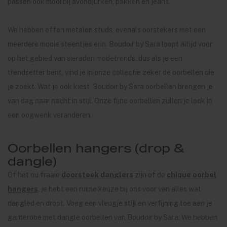
passen ook mooi bij avondjurken, pakken en jeans.
We hebben effen metalen studs, evenals oorstekers met een
meerdere mooie steentjes erin. Boudoir by Sara loopt altijd voor
op het gebied van sieraden modetrends, dus als je een
trendsetter bent, vind je in onze collectie zeker de oorbellen die
je zoekt. Wat je ook kiest, Boudoir by Sara oorbellen brengen je
van dag naar nacht in stijl. Onze fijne oorbellen zullen je look in
een oogwenk veranderen.
Oorbellen hangers (drop &
dangle)
Of het nu fraaie
doorsteek danglers
zijn of de
chique oorbel
hangers
, je hebt een ruime keuze bij ons voor van alles wat
dangled en dropt. Voeg een vleugje stijl en verfijning toe aan je
garderobe met dangle oorbellen van Boudoir by Sara. We hebben