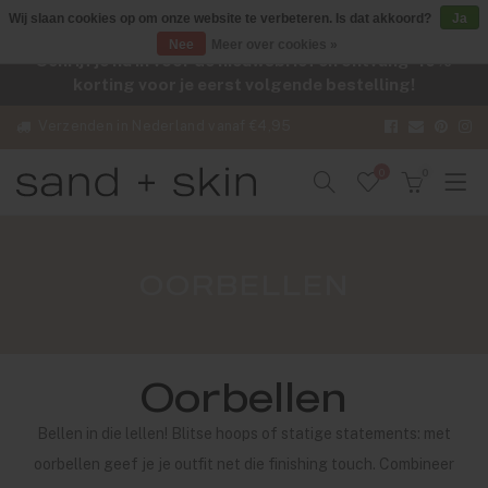
Wij slaan cookies op om onze website te verbeteren. Is dat akkoord?
Ja
Nee
Meer over cookies »
Schrijf je nu in voor de nieuwsbrief en ontvang -10%
korting voor je eerst volgende bestelling!
Verzenden in Nederland vanaf €4,95
0
0
OORBELLEN
Oorbellen
Bellen in die lellen! Blitse hoops of statige statements: met
oorbellen geef je je outfit net die finishing touch. Combineer