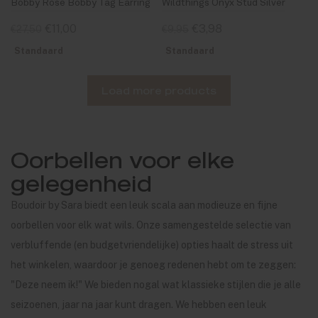
Bobby Rose Bobby Tag Earring
Wildthings Onyx Stud Silver
€11,00
€3,98
€27,50
€9,95
Standaard
Standaard
Load more products
Oorbellen voor elke
gelegenheid
Boudoir by Sara biedt een leuk scala aan modieuze en fijne
oorbellen voor elk wat wils. Onze samengestelde selectie van
verbluffende (en budgetvriendelijke) opties haalt de stress uit
het winkelen, waardoor je genoeg redenen hebt om te zeggen:
"Deze neem ik!" We bieden nogal wat klassieke stijlen die je alle
seizoenen, jaar na jaar kunt dragen. We hebben een leuk