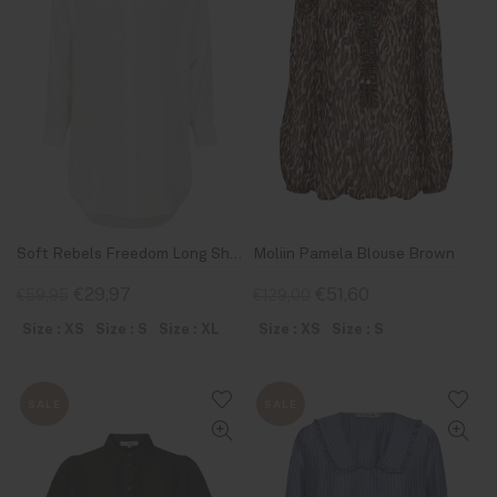
Soft Rebels Freedom Long Shirt Snow White
Moliin Pamela Blouse Brown
€29,97
€51,60
€59,95
€129,00
Size : XS
Size : S
Size : XL
Size : XS
Size : S
SALE
SALE