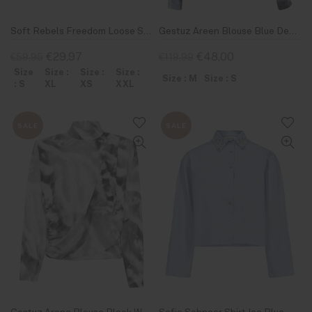
Soft Rebels Freedom Loose Shirt Black
Gestuz Areen Blouse Blue Denim
€29,97
€48,00
€59,95
€119,99
Size
Size :
Size :
Size :
Size : M
Size : S
: S
XL
XS
XXL
SALE
SALE