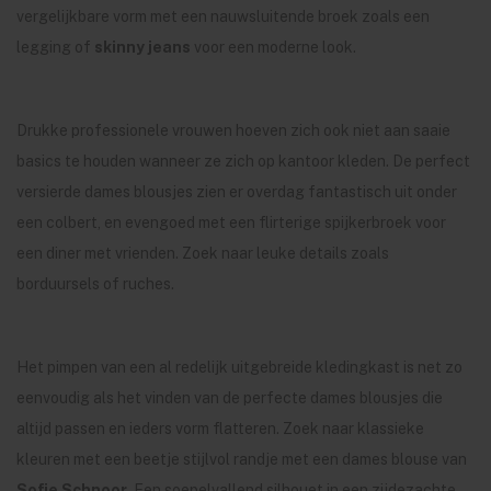
vergelijkbare vorm met een nauwsluitende broek zoals een
legging of
skinny jeans
voor een moderne look.
Drukke professionele vrouwen hoeven zich ook niet aan saaie
basics te houden wanneer ze zich op kantoor kleden. De perfect
versierde dames blousjes zien er overdag fantastisch uit onder
een colbert, en evengoed met een flirterige spijkerbroek voor
een diner met vrienden. Zoek naar leuke details zoals
borduursels of ruches.
Het pimpen van een al redelijk uitgebreide kledingkast is net zo
eenvoudig als het vinden van de perfecte dames blousjes die
altijd passen en ieders vorm flatteren. Zoek naar klassieke
kleuren met een beetje stijlvol randje met een dames blouse van
Sofie Schnoor
. Een soepelvallend silhouet in een zijdezachte