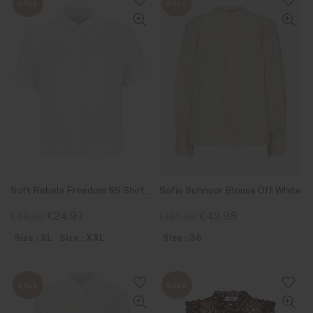
SALE
SALE
Soft Rebels Freedom SS Shirt Snow White
Sofie Schnoor Blouse Off White
€24,97
€49,98
€49,95
€124,95
Size : XL
Size : XXL
Size : 36
SALE
SALE