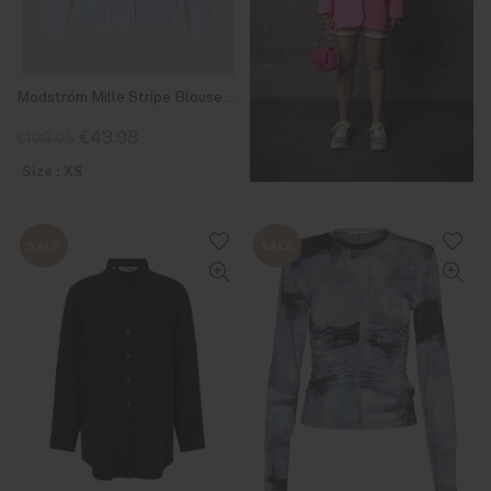
Modström Mille Stripe Blouse Light Blue and Navy
€43,98
€109,95
Size : XS
SALE
SALE