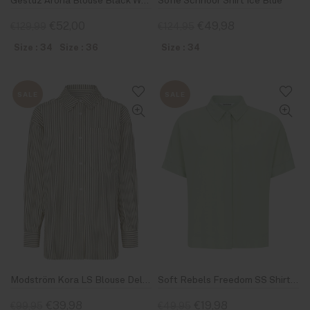
Gestuz Arona Blouse Black White
Sofie Schnoor Shirt Ice Blue
€52,00
€49,98
€129,99
€124,95
Size : 34
Size : 36
Size : 34
SALE
SALE
Modström Kora LS Blouse Delicate Black Stripe
Soft Rebels Freedom SS Shirt 703 Bok Choy
€39,98
€19,98
€99,95
€49,95