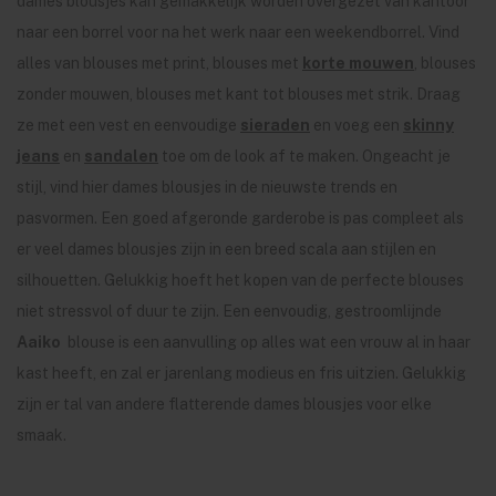
dames blousjes kan gemakkelijk worden overgezet van kantoor
naar een borrel voor na het werk naar een weekendborrel. Vind
alles van blouses met print, blouses met
korte mouwen
, blouses
zonder mouwen, blouses met kant tot blouses met strik. Draag
ze met een vest en eenvoudige
sieraden
en voeg een
skinny
jeans
en
sandalen
toe om de look af te maken. Ongeacht je
stijl, vind hier dames blousjes in de nieuwste trends en
pasvormen. Een goed afgeronde garderobe is pas compleet als
er veel dames blousjes zijn in een breed scala aan stijlen en
silhouetten. Gelukkig hoeft het kopen van de perfecte blouses
niet stressvol of duur te zijn. Een eenvoudig, gestroomlijnde
Aaiko
blouse is een aanvulling op alles wat een vrouw al in haar
kast heeft, en zal er jarenlang modieus en fris uitzien. Gelukkig
zijn er tal van andere flatterende dames blousjes voor elke
smaak.