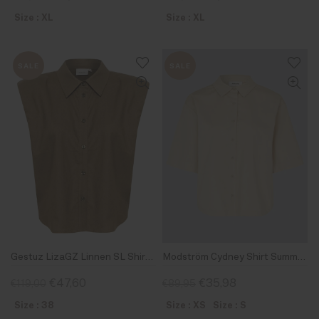
Size : XL
Size : XL
SALE
SALE
Gestuz LizaGZ Linnen SL Shirt Stone Gray
Modström Cydney Shirt Summer Sand
€47,60
€35,98
€119,00
€89,95
Size : 38
Size : XS
Size : S