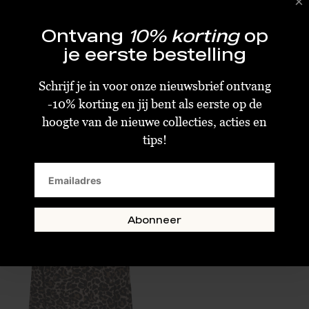
Ontvang
10% korting
op
je eerste bestelling
Schrijf je in voor onze nieuwsbrief ontvang
Moliin Blouse Rebecca Bitter Chocolate
Moliin Blouse Susanne Arabian
-10% korting en jij bent als eerste op de
hoogte van de nieuwe collecties, acties en
€50,00
€67,60
€125,00
€169,00
tips!
Size : XS
Size : XS
Size : M
Size : S
SALE
Abonneer