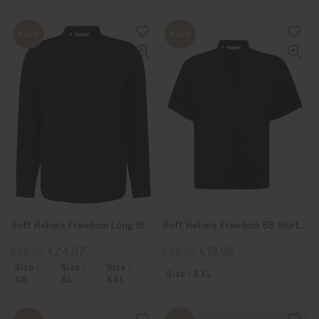
SALE
SALE
Soft Rebels Freedom Long Sleeve Shirt Black
Soft Rebels Freedom SS Shirt Black
€24,97
€19,98
€49,95
€49,95
Size :
Size :
Size :
Size : XXL
XS
XL
XXL