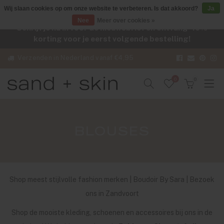
Wij slaan cookies op om onze website te verbeteren. Is dat akkoord?
Ja
Nee
Meer over cookies »
Schrijf je nu in voor de nieuwsbrief en ontvang -10%
korting voor je eerst volgende bestelling!
Verzenden in Nederland vanaf €4,95
0
0
BLOUSES
Shop meest stijlvolle fashion merken | Boudoir By Sara | Bezoek
ons in Zandvoort
Shop de mooiste kleding, schoenen en accessoires bij ons in de