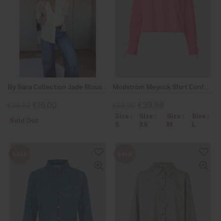
By Sara Collection Jade Blouse Geel Blauw Gestreept
Modström Meyrick Shirt Confetti
€16,00
€39,98
€39,99
€99,95
Size :
Size :
Size :
Size :
Sold Out
S
XS
M
L
SALE
SALE