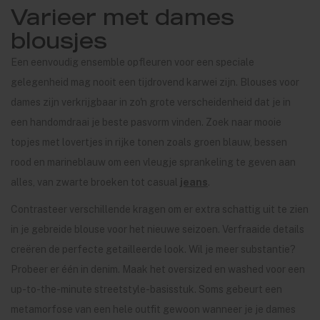
Varieer met dames
blousjes
Een eenvoudig ensemble opfleuren voor een speciale
gelegenheid mag nooit een tijdrovend karwei zijn. Blouses voor
dames zijn verkrijgbaar in zo'n grote verscheidenheid dat je in
een handomdraai je beste pasvorm vinden. Zoek naar mooie
topjes met lovertjes in rijke tonen zoals groen blauw, bessen
rood en marineblauw om een ​​vleugje sprankeling te geven aan
alles, van zwarte broeken tot casual
jeans
.
Contrasteer verschillende kragen om er extra schattig uit te zien
in je gebreide blouse voor het nieuwe seizoen. Verfraaide details
creëren de perfecte getailleerde look. Wil je meer substantie?
Probeer er één in denim. Maak het oversized en washed voor een
up-to-the-minute streetstyle-basisstuk. Soms gebeurt een
metamorfose van een hele outfit gewoon wanneer je je dames