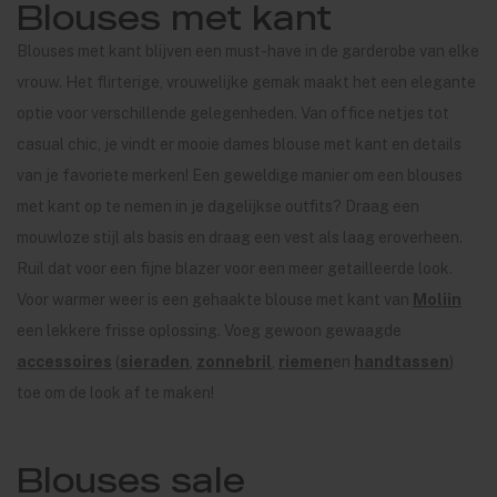
Blouses met kant
Blouses met kant blijven een must-have in de garderobe van elke
vrouw. Het flirterige, vrouwelijke gemak maakt het een elegante
optie voor verschillende gelegenheden. Van office netjes tot
casual chic, je vindt er mooie dames blouse met kant en details
van je favoriete merken! Een geweldige manier om een blouses
met kant op te nemen in je dagelijkse outfits? Draag een
mouwloze stijl als basis en draag een vest als laag eroverheen.
Ruil dat voor een fijne blazer voor een meer getailleerde look.
Voor warmer weer is een gehaakte blouse met kant van
Moliin
een lekkere frisse oplossing. Voeg gewoon gewaagde
accessoires
(
sieraden
,
zonnebril
,
riemen
en
handtassen
)
toe om de look af te maken!
Blouses sale