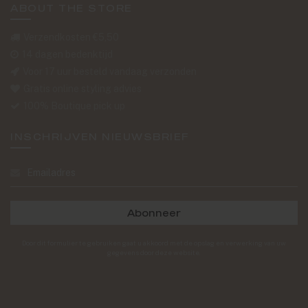
ABOUT THE STORE
Verzendkosten €5,50
14 dagen bedenktijd
Voor 17 uur besteld vandaag verzonden
Gratis online styling advies
100% Boutique pick up
INSCHRIJVEN NIEUWSBRIEF
Abonneer
Door dit formulier te gebruiken gaat u akkoord met de opslag en verwerking van uw
gegevens door deze website.