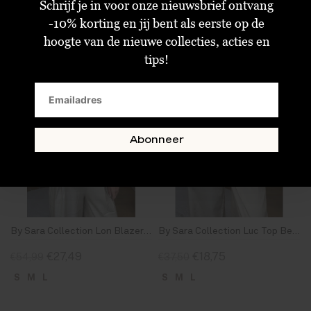
Schrijf je in voor onze nieuwsbrief ontvang
-10% korting en jij bent als eerste op de
hoogte van de nieuwe collecties, acties en
SALE
SALE
tips!
Abonneer
By Sara Collection Lon Blazer Beige
By Sara Collection Luc Top Beige
€27,49
€18,75
€54,99
€37,50
S
M
L
S
M
L