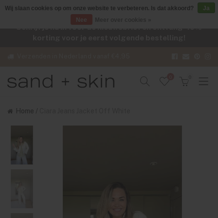
Wij slaan cookies op om onze website te verbeteren. Is dat akkoord?
Ja
Nee
Meer over cookies »
Schrijf je nu in voor de nieuwsbrief en ontvang -10%
korting voor je eerst volgende bestelling!
Verzenden in Nederland vanaf €4,95
0
0
Home
/
Ciara Jeans Jacket Off White