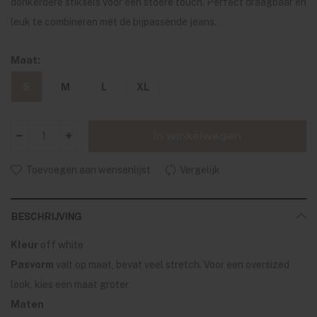
donkerdere stiksels voor een stoere touch. Perfect draagbaar en
leuk te combineren met de bijpassende jeans.
Maat:
S
M
L
XL
In winkelwagen
Toevoegen aan wensenlijst
Vergelijk
BESCHRIJVING
Kleur
off white
Pasvorm
valt op maat, bevat veel stretch. Voor een oversized
look, kies een maat groter
Maten