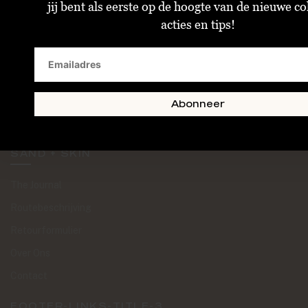
jij bent als eerste op de hoogte van de nieuwe col
Algemene Voorwaarden
acties en tips!
Bestellen & Verzenden
Betalen
Retourneren
Disclaimer
Abonneer
Privacy & Cookiebeleid
SAND + SKIN
The Journal
Routebeschrijving
Retourformulier
Over Ons
Contact
FOOTER-LINKS-TITLE-3