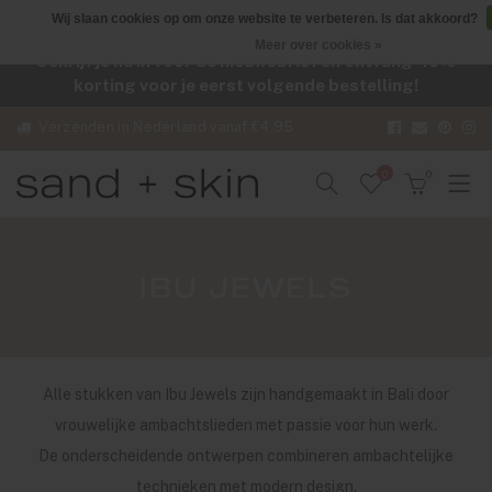
Wij slaan cookies op om onze website te verbeteren. Is dat akkoord?
Meer over cookies »
Schrijf je nu in voor de nieuwsbrief en ontvang -10%
korting voor je eerst volgende bestelling!
Verzenden in Nederland vanaf €4,95
0
0
IBU JEWELS
Alle stukken van Ibu Jewels zijn handgemaakt in Bali door
vrouwelijke ambachtslieden met passie voor hun werk.
De onderscheidende ontwerpen combineren ambachtelijke
technieken met modern design.