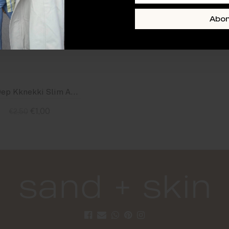
Abo
Bon Dep Kknekki Slim Army Glitter
€1,00
€2,50
Standaard