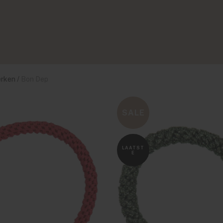
rken
/
Bon Dep
SALE
LAATST
E