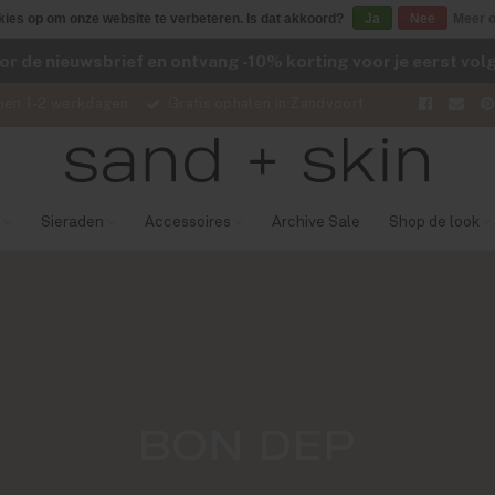
kies op om onze website te verbeteren. Is dat akkoord?
Ja
Nee
Meer o
voor de nieuwsbrief en ontvang -10% korting voor je eerst vo
nen 1-2 werkdagen
Gratis ophalen in Zandvoort
Sieraden
Accessoires
Archive Sale
Shop de look
BON DEP