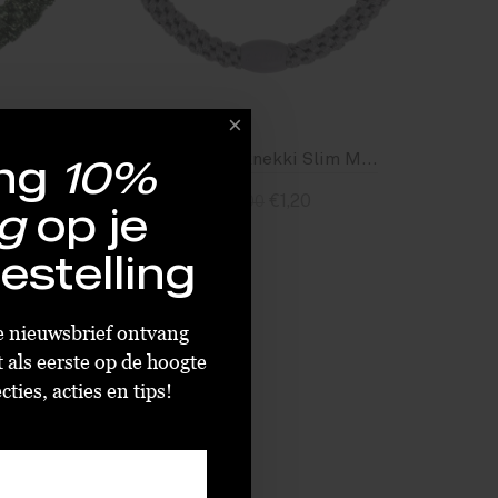
ng
10%
Bon Dep Kknekki Army Glitter
Bon Dep Kknekki Slim Mid Grey
€1,20
€3,00
g
op je
Standaard
estelling
ze nieuwsbrief ontvang
t als eerste op de hoogte
ties, acties en tips!