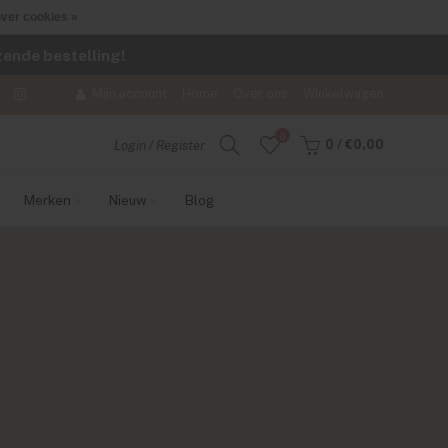
ver cookies »
lgende bestelling!
Mijn account
Home
Over ons
Winkelwagen
0
0
/
€0,00
Login / Register
Merken
Nieuw
Blog