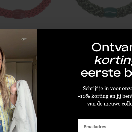
Ontva
Bon Dep Kknekki Slim Red
€1,00
€1,20
€2,50
€3,00
kortin
Standaard
Standaard
eerste b
Schrijf je in voor on
-10% korting en jij ben
van de nieuwe collec