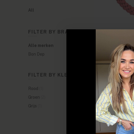
All
FILTER BY BRANDS
Alle merken
Bon Dep
FILTER BY KLEUREN
SALE
Rood
(1)
Groen
(2)
Grijs
(1)