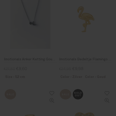
Imotionals Anker Ketting Goud 38-52
Imotionals Bedeltje Flamingo 40
€8,60
€9,98
€21,50
€24,95
Size : 52 cm
Color : Zilver
Color : Goud
SOLD
SALE
SALE
OUT