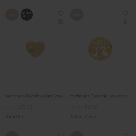
SOLD
SALE
SALE
OUT
Imotionals Bedeltje Hart Steentje 6
Imotionals Bedeltje Levensboom 17
€5,98
€9,98
€14,95
€24,95
Sold Out
Color : Zilver