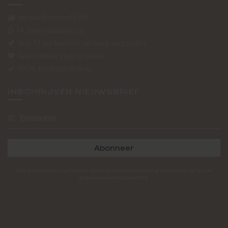
Verzendkosten €5,50
14 dagen bedenktijd
Voor 17 uur besteld vandaag verzonden
Gratis online styling advies
100% Boutique pick up
INSCHRIJVEN NIEUWSBRIEF
Abonneer
Door dit formulier te gebruiken gaat u akkoord met de opslag en verwerking van uw
gegevens door deze website.