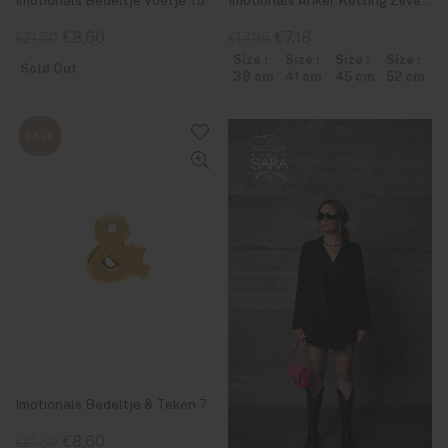
Imotionals Bedeltje Voetje 15
Imotionals Anker Ketting Zilver 38-70 cm
€8,60
€7,18
€21,50
€17,95
Size :
Size :
Size :
Size :
Sold Out
38 cm
41 cm
45 cm
52 cm
SALE
Imotionals Bedeltje & Teken 7
€8,60
€21,50