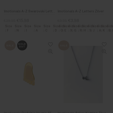
Imotionals A-Z Swarovski Letter Goud
Imotionals A-Z Letters Zilver
€15,98
€3,98
€39,95
€9,95
Size
Size
Size
Size
Size
Size
Size
Size
Size
Size
Size
Size
Size
Size
Size
Size
Siz
S
: F
: N
: I
: A
: C
: D
: O
: E
: X
: G
: R
: H
: S
: J
: A
: K
: B
: 
SOLD
SALE
SALE
OUT