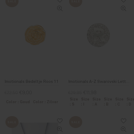
SALE
SALE
Imotionals Bedeltje Roos 11
Imotionals A-Z Swarovski Letter Zilver
€9,00
€11,98
€22,50
€29,95
Size
Size
Size
Size
Size
Siz
Color : Goud
Color : Zilver
: S
: I
: A
: B
: C
: D
SALE
SALE