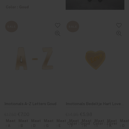
Color : Goud
SALE
SALE
Imotionals A-Z Letters Goud
Imotionals Bedeltje Hart Love 10
€7,00
€5,98
€17,50
€14,95
Maat
Maat
Maat
Maat
Maat
Maat
Maat
Maat
Maat
Maa
Color : Goud
Color : Zilver
: A
: B
: D
: G
: E
: F
: H
: I
: K
: O