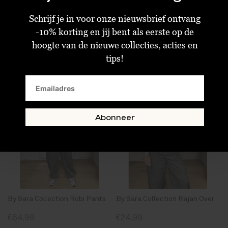
€64,99
€59,99
Schrijf je in voor onze nieuwsbrief ontvang
S
M
SM
ML
-10% korting en jij bent als eerste op de
hoogte van de nieuwe collecties, acties en
tips!
Abonneer
By Sara Collection Robi Pants
By Sara Collection Rajan Oversized T-Shirt Wit
€64,99
€24,99