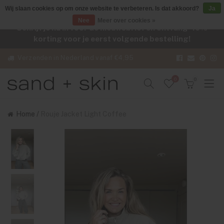
Wij slaan cookies op om onze website te verbeteren. Is dat akkoord?
Ja
Nee
Meer over cookies »
Schrijf je nu in voor de nieuwsbrief en ontvang -10%
korting voor je eerst volgende bestelling!
Verzenden in Nederland vanaf €4,95
0
0
Home
/
Rouje Jacket Light Coffee