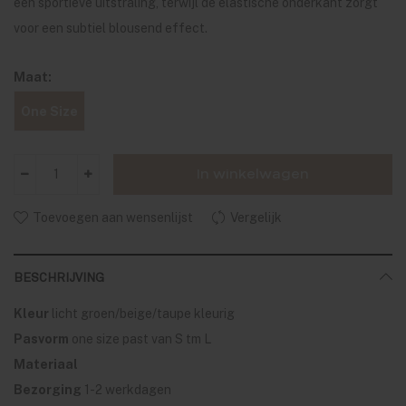
een sportieve uitstraling, terwijl de elastische onderkant zorgt
voor een subtiel blousend effect.
Maat:
One Size
In winkelwagen
Toevoegen aan wensenlijst
Vergelijk
BESCHRIJVING
Kleur
licht groen/beige/taupe kleurig
Pasvorm
one size past van S tm L
Materiaal
Bezorging
1-2 werkdagen