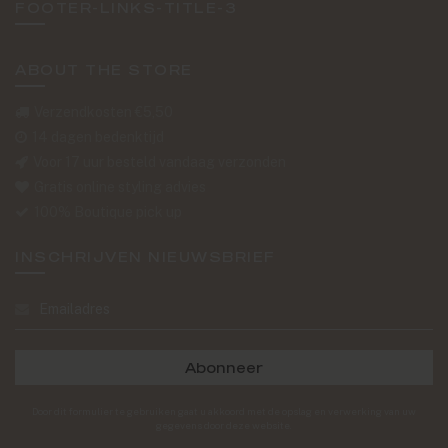
FOOTER-LINKS-TITLE-3
ABOUT THE STORE
Verzendkosten €5,50
14 dagen bedenktijd
Voor 17 uur besteld vandaag verzonden
Gratis online styling advies
100% Boutique pick up
INSCHRIJVEN NIEUWSBRIEF
Abonneer
Door dit formulier te gebruiken gaat u akkoord met de opslag en verwerking van uw
gegevens door deze website.