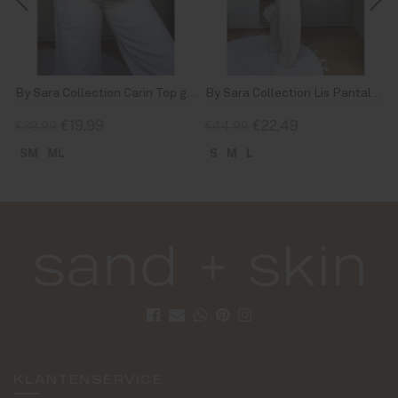
rel Jeans Off White
By Sara Collection Carin Top geel/Bruin
By Sara Collection Lis Pantalon Beige
€19,99
€22,49
€39,99
€44,99
SM
ML
S
M
L
KLANTENSERVICE