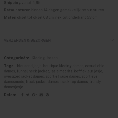
Shipping
vanaf 4,95
Retour sturen
binnen 14 dagen gemakkelijk retour sturen
Maten
oksel tot oksel 68 cm, nek tot onderkant 53 cm
VERZENDEN & BEZORGEN
Categorieën:
Kleding
,
Jassen
Tags:
blousend jasje
,
boutique kleding dames
,
casual chic
dames
,
funnel neck jacket
,
jasje met rits
,
koffiekleur jasje
,
oversized jacket dames
,
sportief jasje dames
,
sportieve
damesmode
,
track jacket dames
,
track top dames
,
trendy
damesjasje
Delen: