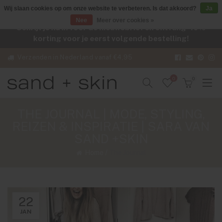
Wij slaan cookies op om onze website te verbeteren. Is dat akkoord?
Ja
Nee
Meer over cookies »
Schrijf je nu in voor de nieuwsbrief en ontvang -10%
korting voor je eerst volgende bestelling!
Verzenden in Nederland vanaf €4,95
0
0
THE JOURNAL | MODE, STYLING,
REIZEN & INSPIRATIE | SARA VAN
SAND +SKIN
Home
/
The Journal
22
JAN