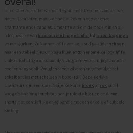
overal!
Coco Chanel zei dat we één ding uit moesten doen voordat we
het huis verlieten, maar ze had het zeker niet over onze
charmante enkelbandjes. Omdat ze altijd in de mode zijn en bij
alles passen: van
broeken met hoge taille
tot
leren leggings
en mini-
jurken
. Ze kunnen zelfs een eenvoudige slider
schoen
naar een geheel nieuw niveau tillen en zijn er om elke look af te
maken. Schattige enkelbandjes zorgen ervoor dat je je meteen
cool en sexy voelt. Van glanzende zilveren enkelbandjes tot
enkelbandjes met schelpen in boho-stijl. Deze sierlijke
charmeurs zijn een accent bij elke korte
broek
of
rok
outfit.
Voeg de finishing touch toe aan je relaxte
blouse
en denim
shorts met een lieflijke enkelbandje met een enkele of dubbele
ketting.