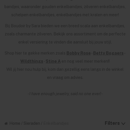
bandjes, waaronder gouden enkelbandjes, zilveren enkelbandjes,
schelpen enkelbandjes, enkelbandjes met kralen en meer!
Bij Boudoir by Sara bieden we een breed scala aan enkelbandjes,
zoals charmante zilveren. Bekijk ons assortiment om de perfecte
enkel versiering te vinden die aansluit bij jouw stijl.
Shop hier te gekke merken zoals
Bobby Rose
-
Betty Bogaers
-
Wildthings
-
Stine A
en nog veel meer merken!!
Wil jij hier nou hulp bij, kom dan gezellig eens langs in de winkel
en vraag om advies.
- I have enough jewelry, said no one ever! -
Filters
Home
/
Sieraden
/
Enkelbandjes