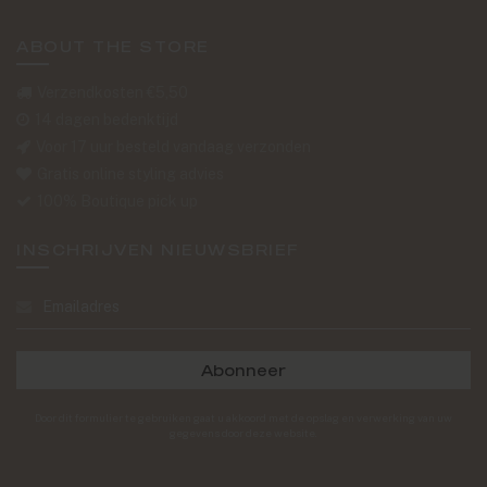
ABOUT THE STORE
Verzendkosten €5,50
14 dagen bedenktijd
Voor 17 uur besteld vandaag verzonden
Gratis online styling advies
100% Boutique pick up
INSCHRIJVEN NIEUWSBRIEF
Abonneer
Door dit formulier te gebruiken gaat u akkoord met de opslag en verwerking van uw
gegevens door deze website.