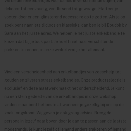
We bieden enkelbandjes voor dames in verschillende stijlen, van
delicaat tot eenvoudig, van flitsend tot gewaagd. Flatteer je
voeten door er een glinsterend accessoire op te zetten. Als je op
zoek bent naar iets tijdloos en klassieks, dan ben je bij Boudoir by
Sara aan het juiste adres. We helpen je het juiste enkelbandje te
kiezen dat bij je look past. Je hoeft niet naar verschillende
plekken te rennen, in onze winkel vind je het allemaal.
Vind een verscheidenheid aan enkelbandjes van zeeschelp tot
gouden en zilveren strass enkelbandjes. Onze productselectie is
exclusief en deze maatwerk maakt het onderscheidend. Je kunt
nu een klein gedeelte van de enkelbandjes in onze webshop
vinden, maar bent het beste af wanneer je gezellig bij ons op de
zaak langskomt. Wij geven je ook graag advies. Breng de
persona in jezelf naar boven door je aan te passen aan de laatste
modetrends. Je kunt jezelf of iemand anders trakteren of iemand