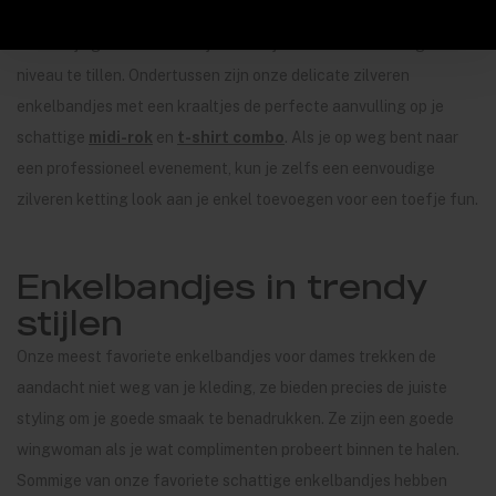
enkelbandje met kleuraccenten en voeg een kralen enkelbandje
toe aan je gerafelde enkeljeans om je outfit naar een hoger
niveau te tillen. Ondertussen zijn onze delicate zilveren
enkelbandjes met een kraaltjes de perfecte aanvulling op je
schattige
midi-rok
en
t-shirt combo
. Als je op weg bent naar
een professioneel evenement, kun je zelfs een eenvoudige
zilveren ketting look aan je enkel toevoegen voor een toefje fun.
Enkelbandjes in trendy
stijlen
Onze meest favoriete enkelbandjes voor dames trekken de
aandacht niet weg van je kleding, ze bieden precies de juiste
styling om je goede smaak te benadrukken. Ze zijn een goede
wingwoman als je wat complimenten probeert binnen te halen.
Sommige van onze favoriete schattige enkelbandjes hebben