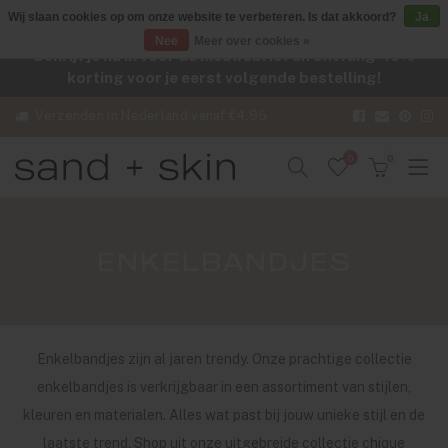
Wij slaan cookies op om onze website te verbeteren. Is dat akkoord?
Ja
Nee
Meer over cookies »
Schrijf je nu in voor de nieuwsbrief en ontvang -10%
korting voor je eerst volgende bestelling!
Verzenden in Nederland vanaf €4,95
0
0
ENKELBANDJES
Enkelbandjes zijn al jaren trendy. Onze prachtige collectie
enkelbandjes is verkrijgbaar in een assortiment van stijlen,
kleuren en materialen. Alles wat past bij jouw unieke stijl en de
laatste trend. Shop uit onze uitgebreide collectie chique