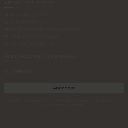
ABOUT THE STORE
Verzendkosten €5,50
14 dagen bedenktijd
Voor 17 uur besteld vandaag verzonden
Gratis online styling advies
100% Boutique pick up
INSCHRIJVEN NIEUWSBRIEF
Abonneer
Door dit formulier te gebruiken gaat u akkoord met de opslag en verwerking van uw
gegevens door deze website.