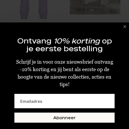
Raizzed Sia Pants Fresh Lilac
By Sara Collection KIDS Thanee T-Shirt Tijger Beige
€12,00
€10,00
€29,99
€25,00
Ontvang
10% korting
op
Size : 6
Size : 1-2 jaar
je eerste bestelling
Schrijf je in voor onze nieuwsbrief ontvang
SALE
-10% korting en jij bent als eerste op de
hoogte van de nieuwe collecties, acties en
tips!
Abonneer