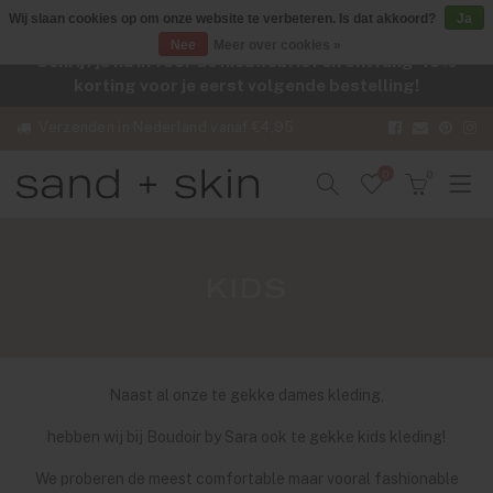
Wij slaan cookies op om onze website te verbeteren. Is dat akkoord?
Ja
Nee
Meer over cookies »
Schrijf je nu in voor de nieuwsbrief en ontvang -10%
korting voor je eerst volgende bestelling!
Verzenden in Nederland vanaf €4,95
0
0
KIDS
Naast al onze te gekke dames kleding,
hebben wij bij Boudoir by Sara ook te gekke kids kleding!
We proberen de meest comfortable maar vooral fashionable