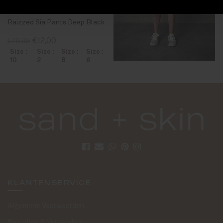
Raizzed Sia Pants Deep Black
€12,00
€29,99
Size :
Size :
Size :
Size :
10
2
8
6
KLANTENSERVICE
Algemene Voorwaarden
Bestellen & Verzenden