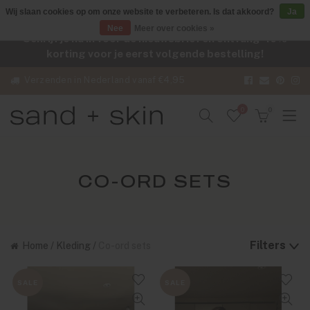
Wij slaan cookies op om onze website te verbeteren. Is dat akkoord?
Ja
Nee
Meer over cookies »
Schrijf je nu in voor de nieuwsbrief en ontvang -10%
korting voor je eerst volgende bestelling!
Verzenden in Nederland vanaf €4,95
0
0
CO-ORD SETS
Filters
Home
/
Kleding
/
Co-ord sets
SALE
SALE