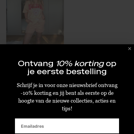
By Sara Collection Babs Malibu Set Oranje
Ontvang
10% korting
op
€22,00
€54,99
je eerste bestelling
Standaard
Schrijf je in voor onze nieuwsbrief ontvang
-10% korting en jij bent als eerste op de
hoogte van de nieuwe collecties, acties en
tips!