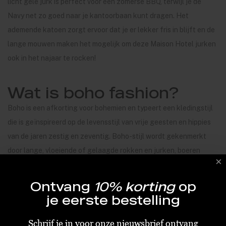
licht gele jurk is perfect voor een zomerse BBQ, terwijl je de
Navy net zo goed naar je kantoorbaan kunt dragen. Het
ademende katoen zorgt ervoor dat je er lekker fris in blijft en de
lange mouwen maken het mogelijk om deze Maison Hotel jurken
ook in het najaar te rocken!
Wat is boho fashion?
Boho is een afkorting voor bohemien en typeert een kledingstijl
die is geïnspireerd op de levensstijl van vrije geesten en hippies
van de jaren zestig en zeventig. Boho-stijl wordt gekenmerkt
door lange, vloeiende of gelaagde rokken en jurken, boeren
blouses, etnische accenten zoals tunieken of houten sieraden,
borduurwerk of verfraaiing met kralen. Handtassen met franjes
Ontvang
10% korting
op
en platte sandalen met juwelen en verfraaiingen, of platte
je eerste bestelling
enkellaarzen.
Schrijf je in voor onze nieuwsbrief ontvang