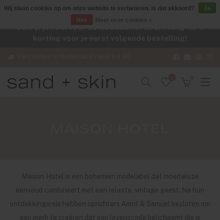
Wij slaan cookies op om onze website te verbeteren. Is dat akkoord?
Ja
Nee
Meer over cookies »
Schrijf je nu in voor de nieuwsbrief en ontvang -10%
korting voor je eerst volgende bestelling!
Verzenden in Nederland vanaf €4,95
0
0
MAISON HOTEL
Maison Hotel is een bohemien modelabel dat moeiteloze
eenvoud combineert met een relaxte, vintage geest. Na hun
ontdekkingsreis hebben oprichters Amrit & Samuel besloten om
een merk te creëren dat een levenscode belichaamt die is