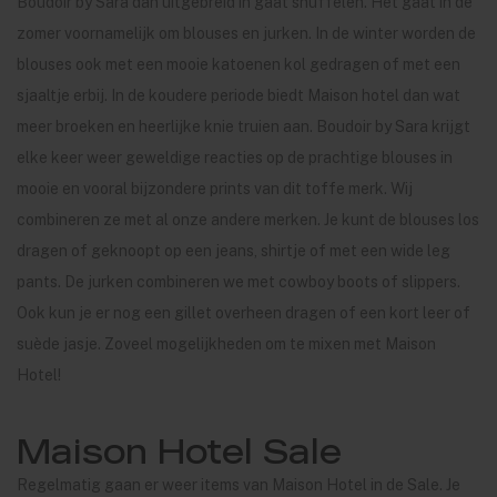
Boudoir by Sara dan uitgebreid in gaat snuffelen. Het gaat in de
zomer voornamelijk om blouses en jurken. In de winter worden de
blouses ook met een mooie katoenen kol gedragen of met een
sjaaltje erbij. In de koudere periode biedt Maison hotel dan wat
meer broeken en heerlijke knie truien aan. Boudoir by Sara krijgt
elke keer weer geweldige reacties op de prachtige blouses in
mooie en vooral bijzondere prints van dit toffe merk. Wij
combineren ze met al onze andere merken. Je kunt de blouses los
dragen of geknoopt op een jeans, shirtje of met een wide leg
pants. De jurken combineren we met cowboy boots of slippers.
Ook kun je er nog een gillet overheen dragen of een kort leer of
suède jasje. Zoveel mogelijkheden om te mixen met Maison
Hotel!
Maison Hotel Sale
Regelmatig gaan er weer items van Maison Hotel in de Sale. Je