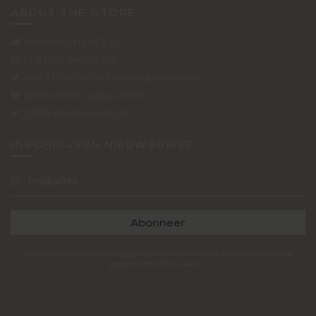
ABOUT THE STORE
Verzendkosten €5,50
14 dagen bedenktijd
Voor 17 uur besteld vandaag verzonden
Gratis online styling advies
100% Boutique pick up
INSCHRIJVEN NIEUWSBRIEF
Abonneer
Door dit formulier te gebruiken gaat u akkoord met de opslag en verwerking van uw
gegevens door deze website.