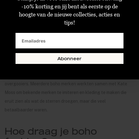
De look is vaak gelaagd en kleurrijk. Sinds 2000 zijn boho-
-10% korting en jij bent als eerste op de
hoogte van de nieuwe collecties, acties en
inspiraties (en de bohemien levensstijl) vermengd met andere
tips!
trends in plaats van van top tot teen te worden gedragen als een
op zichzelf staande trend. Kate Moss, Sienna Miller, Ashley
Olsen, Mary-Kate en vele anderen zetten de rage in 2005 voort.
De lichte boho-outfits voor dames zijn nog steeds populair, maar
ze zijn geüpdatet met elementen van herenkleding, Americana
Abonneer
en elegante eenvoud. Kijk in de lente, zomer en herfst uit naar
geborduurde jassen, breedgerande hoeden en slouchy
overgooiers. Meerdere boho merken werkten samen met Kate
Moss om bekende merken te imiteren en kleding te maken die
eruit zien als wat de sterren droegen, maar die veel
betaalbaarder waren.
Hoe draag je boho