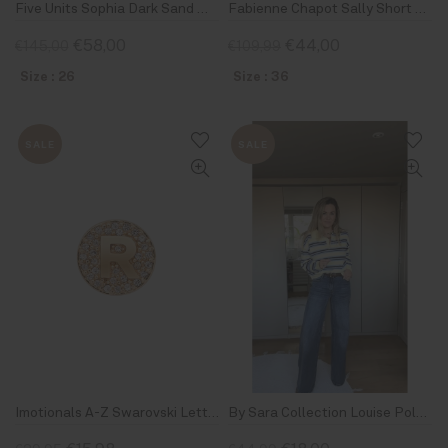
Five Units Sophia Dark Sand Melange
Fabienne Chapot Sally Short Skirt Pistache
€58,00
€44,00
€145,00
€109,99
Size : 26
Size : 36
SALE
SALE
Imotionals A-Z Swarovski Letter Goud
By Sara Collection Louise Polo Blauw geel Gestreept