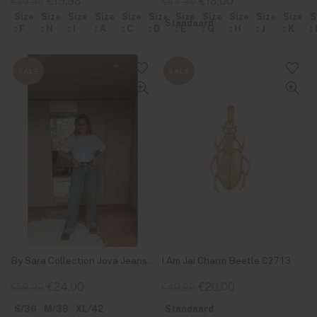
€15,98
€18,00
€39,95
€44,99
Size
Size
Size
Size
Size
Size
Size
Size
Size
Size
Size
S
Standaard
: F
: N
: I
: A
: C
: D
: E
: G
: H
: J
: K
: 
SALE
SALE
By Sara Collection Jova Jeans Grijs
I Am Jai Charm Beetle C2713
€24,00
€20,00
€59,99
€49,99
S/36
M/38
XL/42
Standaard