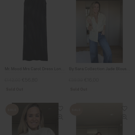
Mr. Mood Mrs Carol Dress Long Black
By Sara Collection Jade Blouse Geel Blauw Gestreept
€56,80
€16,00
€142,00
€39,99
Sold Out
Sold Out
SALE
SALE