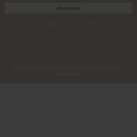
Abonneer
Door dit formulier te gebruiken gaat u akkoord met de opslag en verwerking van uw
gegevens door deze website.
© Sand + Skin 2026 - Powered by
Lightspeed
- Theme by
Shopmonkey