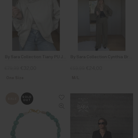
By Sara Collection Tiany PU Jacket Beige
By Sara Collection Cynthia Broek Army Groen
€32,00
€24,00
€79,99
€59,99
One Size
M/L
SOLD
SALE
OUT