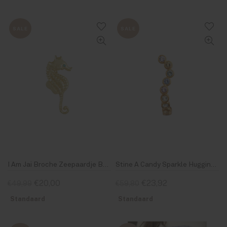
SALE
SALE
I Am Jai Broche Zeepaardje B2207
Stine A Candy Sparkle Hugging Creol Left Gold
€20,00
€23,92
€49,99
€59,80
Standaard
Standaard