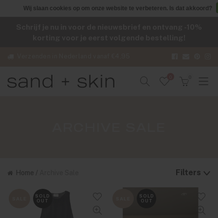
Wij slaan cookies op om onze website te verbeteren. Is dat akkoord?
Schrijf je nu in voor de nieuwsbrief en ontvang -10%
korting voor je eerst volgende bestelling!
Verzenden in Nederland vanaf €4,95
0
0
ARCHIVE SALE
Filters
Home
/
Archive Sale
SOLD
SOLD
SALE
SALE
OUT
OUT