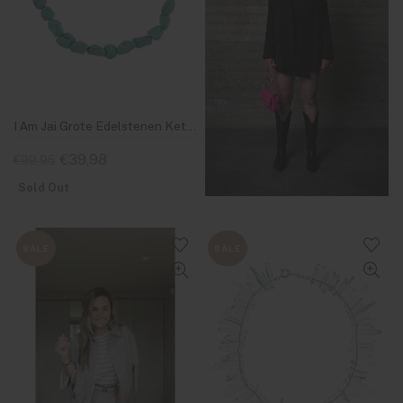
I Am Jai Grote Edelstenen Ketting Turquoise
€39,98
€99,95
Sold Out
SALE
SALE