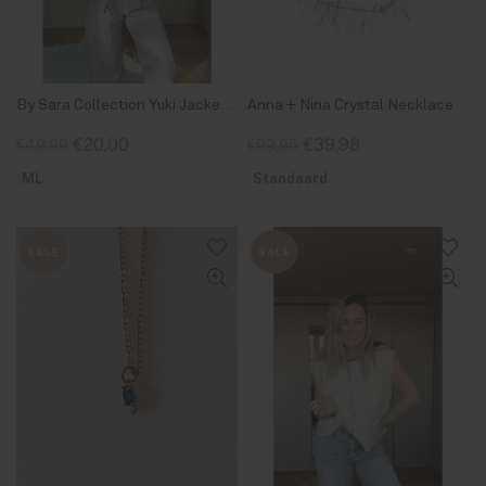
By Sara Collection Yuki Jacket Taupe
Anna + Nina Crystal Necklace
€20,00
€39,98
€49,99
€99,95
ML
Standaard
SALE
SALE