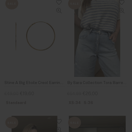
SALE
SALE
Stine A Big Etoile Creol Earring Gold
By Sara Collection Tora Barrel Jeans High Waist Licht Blauw
€19,60
€26,00
€49,00
€64,99
Standaard
XS-34
S-36
SALE
SALE