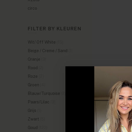
circo
FILTER BY KLEUREN
Wit/ Off White
(15)
Beige / Creme / Sand
(1)
Oranje
(3)
Rood
(2)
Roze
(7)
Groen
(4)
Blauw/Turquoise
(2)
Paars/Lilac
(3)
Grijs
(1)
Zwart
(5)
Goud
(122)