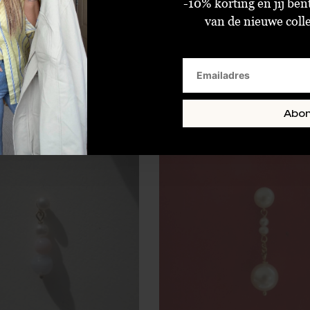
-10% korting en jij ben
van de nieuwe collec
Stine A Petit J'adore Earring
€34,00
€39,00
Standaard
Standaard
Abo
SALE