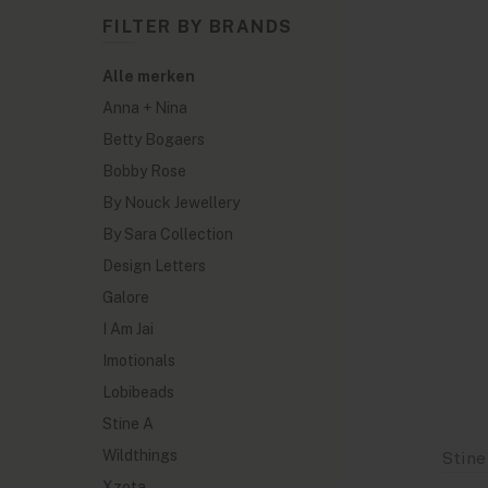
FILTER BY BRANDS
Alle merken
Anna + Nina
Betty Bogaers
Bobby Rose
By Nouck Jewellery
By Sara Collection
Design Letters
Galore
I Am Jai
Imotionals
Lobibeads
Stine A
Wildthings
Xzota