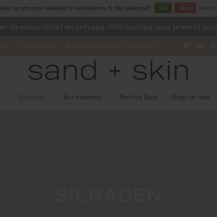
kies op om onze website te verbeteren. Is dat akkoord?
Ja
Nee
Meer o
voor de nieuwsbrief en ontvang -10% korting voor je eerst vo
nen 1-2 werkdagen
Gratis ophalen in Zandvoort
Sieraden
Accessoires
Archive Sale
Shop de look
SIERADEN