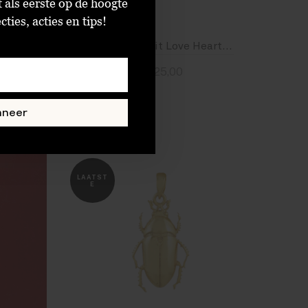
t als eerste op de hoogte
ties, acties en tips!
Stine A J'adore Behind Ear-Earring
Stine A Petit Love Heart Mosha Enamel Earring
€25,00
Standaard
nneer
SALE
LAATST
E