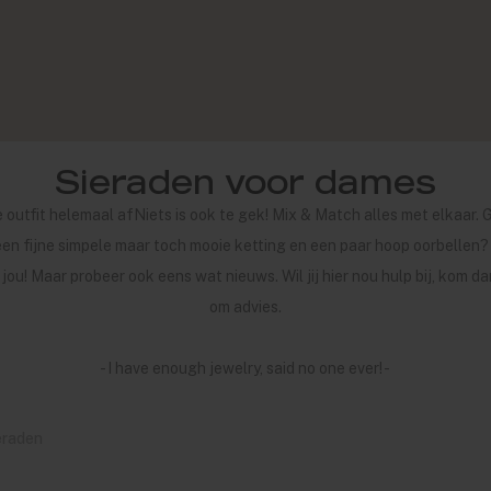
Sieraden voor dames
utfit helemaal afNiets is ook te gek! Mix & Match alles met elkaar. Ga 
 een fijne simpele maar toch mooie ketting en een paar hoop oorbelle
jou! Maar probeer ook eens wat nieuws. Wil jij hier nou hulp bij, kom d
om advies.
- I have enough jewelry, said no one ever! -
eraden