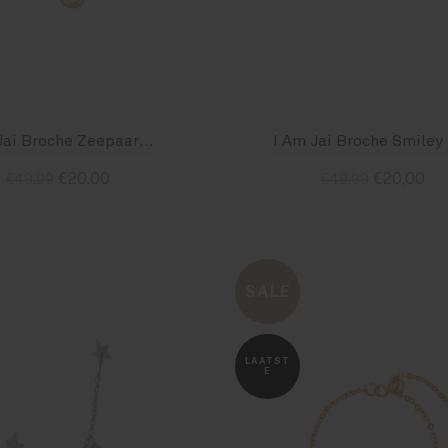
I Am Jai Broche Zeepaardje B2207
I 
€20,00
€20,00
€49,99
€49,99
Standaard
Standaard
SALE
LAATST
E