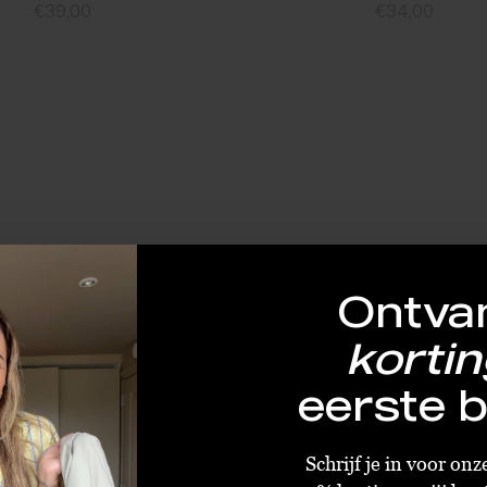
€39,00
€34,00
Standaard
Standaard
Ontva
kortin
eerste b
Schrijf je in voor on