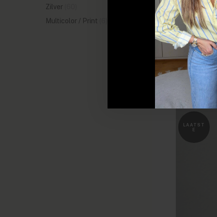
Zilver
(60)
Multicolor / Print
(6)
SALE
LAATST
E