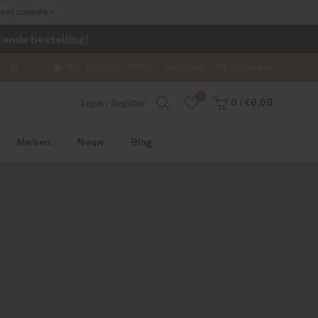
ver cookies »
lgende bestelling!
Mijn account
Home
Over ons
Winkelwagen
0
0
/
€0,00
Login / Register
Merken
Nieuw
Blog