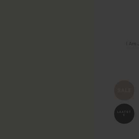
SALE
LAATST
E