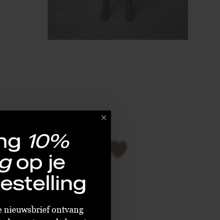
ng
10%
g
op je
estelling
ze nieuwsbrief ontvang