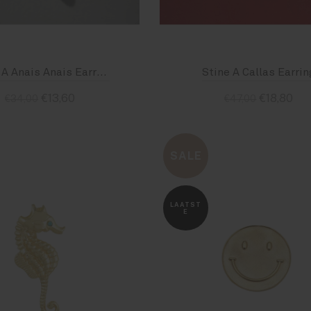
Stine A Anais Anais Earring (three pearls blue and pink)
Stine A Callas Earrin
€13,60
€18,80
€34,00
€47,00
Standaard
Standaard
SALE
LAATST
E