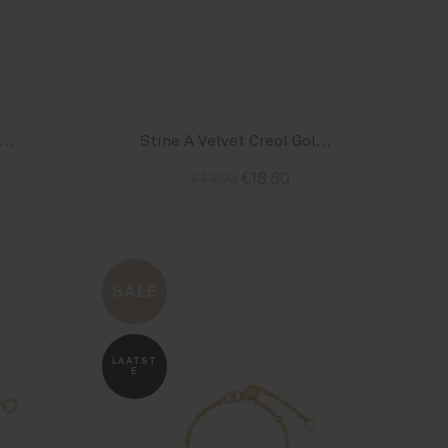
Am Jai Broche Smiley N22212
Stine A Velvet Creol Goldplated
€18,80
€47,00
Standaard
SALE
LAATST
E