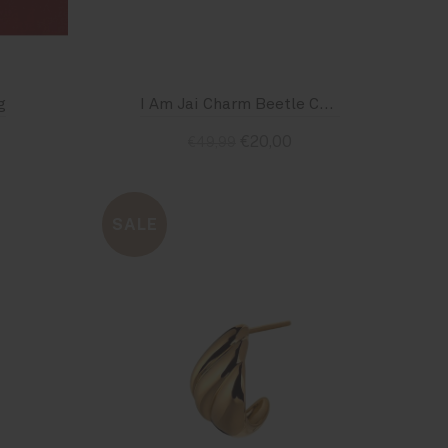
g
I Am Jai Charm Beetle C2713
€20,00
€49,99
Standaard
SALE