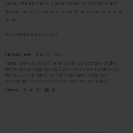
Retour sturen
binnen 14 dagen gemakkelijk retour sturen
Maten
maat M : van oksel tot oksel 39 cm, van boven tot onder
38 cm
VERZENDEN & BEZORGEN
Categorieën:
Kleding
,
Tops
Tags:
beige co ord set
,
beige top dames
,
boutique kleding
dames
,
chique strapless top
,
classy top dames
,
elegante top
dames
,
luxe top dames
,
stijlvolle top dames
,
strapless
gelegenheid top
,
strapless top dames
,
top voor bruiloft
Delen: