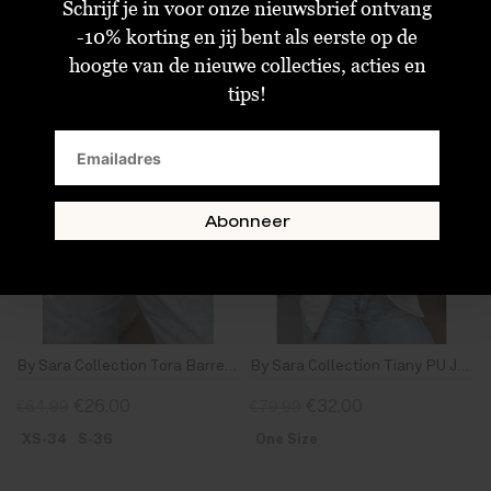
Schrijf je in voor onze nieuwsbrief ontvang
-10% korting en jij bent als eerste op de
hoogte van de nieuwe collecties, acties en
SALE
SALE
tips!
Abonneer
By Sara Collection Tora Barrel Jeans High Waist Licht Blauw
By Sara Collection Tiany PU Jacket Beige
€26,00
€32,00
€64,99
€79,99
XS-34
S-36
One Size