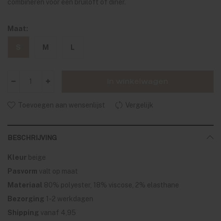
combineren voor een bruiloft of diner.
Maat:
S
M
L
In winkelwagen
Toevoegen aan wensenlijst
Vergelijk
BESCHRIJVING
Kleur
beige
Pasvorm
valt op maat
Materiaal
80% polyester, 18% viscose, 2% elasthane
Bezorging
1-2 werkdagen
Shipping
vanaf 4,95