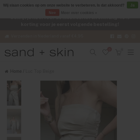
Wij slaan cookies op om onze website te verbeteren. Is dat akkoord?
Ja
Nee
Meer over cookies »
Schrijf je nu in voor de nieuwsbrief en ontvang -10%
korting voor je eerst volgende bestelling!
Verzenden in Nederland vanaf €4,95
0
0
Home
/
Luc Top Beige