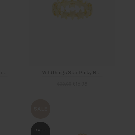
Xzota Ring Black Zirconia Brass
Wildthings Star Pinky Band Ring Goldplated
€15,98
€39,95
Size : 3.5
Size : 4.5
Size : 5.5
SALE
LAATST
E