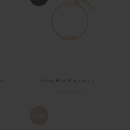
er
Bobby Rose Ring chain Triple Crystal
€22,00
€55,00
: 54
Standaard
SALE