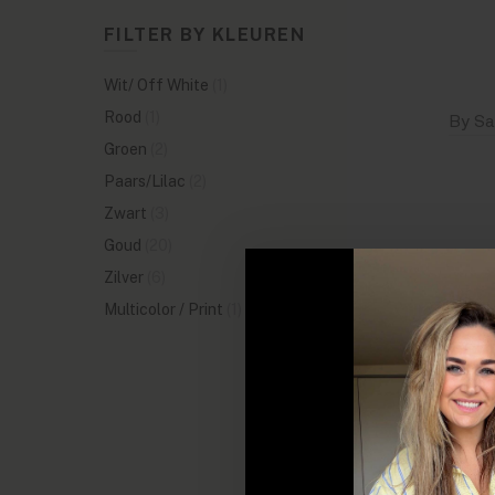
FILTER BY KLEUREN
Wit/ Off White
(1)
Rood
(1)
Groen
(2)
Paars/Lilac
(2)
Zwart
(3)
Goud
(20)
Zilver
(6)
Multicolor / Print
(1)
SALE
SOLD
OUT