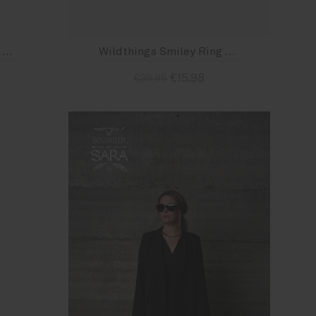
Anna + Nina Gala Pinky Ring
Wildthings Smiley Ring Silver
€15,98
€39,95
Size : 2 (US 6.5 / 16.9 mm)