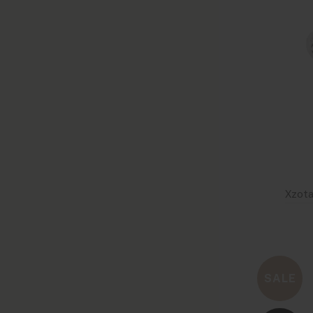
Xzota
Size :
SALE