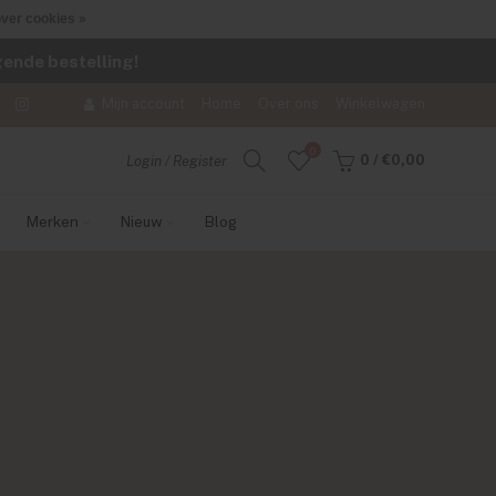
ver cookies »
lgende bestelling!
Mijn account
Home
Over ons
Winkelwagen
0
0
/
€0,00
Login / Register
Merken
Nieuw
Blog