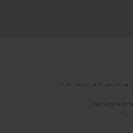
Of toch liever voor subtiel met een fij
D
Shop hier te gekke m
Wil ji