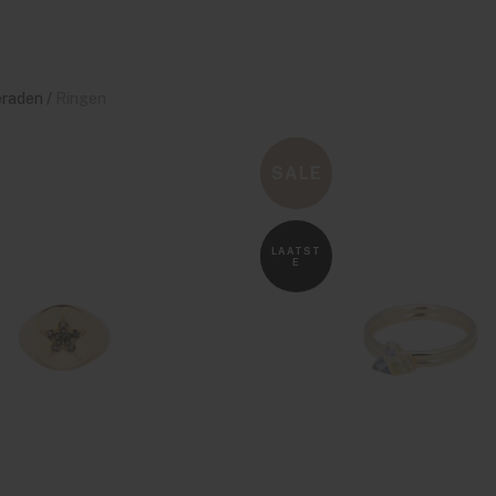
eraden
/
Ringen
SALE
LAATST
E