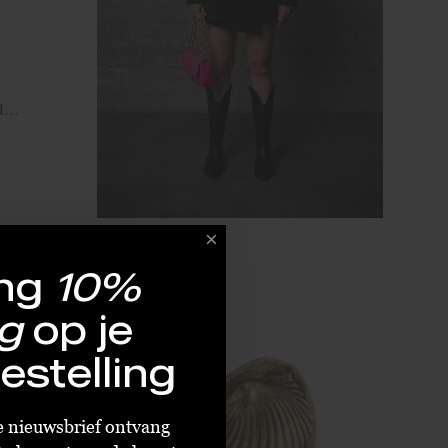
By Sara Collection Candy Ring Ster Blauw
ng
10%
SALE
g
op je
estelling
LAATST
E
ze nieuwsbrief ontvang