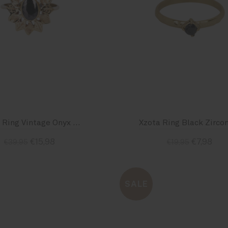
Xzota Ring Vintage Onyx Flower Brass
€15,98
€7,98
€39,95
€19,95
Size : 56
Size : 56
SALE