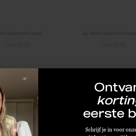
By Sara Collection Candy Ring Ster Lila
€2,00
€2,00
€4,99
€4,99
Standaard
Standaard
Ontva
SALE
kortin
eerste b
LAATST
E
Schrijf je in voor on