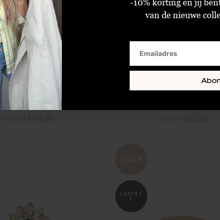
-10% korting en jij ben
van de nieuwe collec
Abo
Circo Flat Heart Ring Silver
€34,00
€13,98
€85,00
€34,95
Sold Out
Size : 50
SALE
LAATST
E