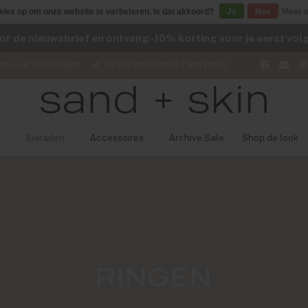
kies op om onze website te verbeteren. Is dat akkoord?
Ja
Nee
Meer o
voor de nieuwsbrief en ontvang -10% korting voor je eerst vo
nen 1-2 werkdagen
Gratis ophalen in Zandvoort
Sieraden
Accessoires
Archive Sale
Shop de look
RINGEN