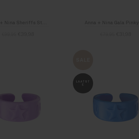
Anna + Nina Sheriffs Star Signet Ring Goldplated
€39,98
€31,98
€99,95
€79,95
Size : 18
Size : 14
SALE
LAATST
E