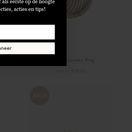
t als eerste op de hoogte
ties, acties en tips!
nneer
Xzota Little Zircon Ring Brass
circo Los Lances Ring
€18,00
€45,00
Standaard
SALE