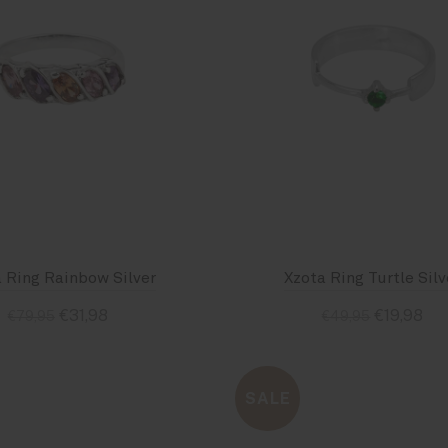
 Ring Rainbow Silver
Xzota Ring Turtle Silv
€31,98
€19,98
€79,95
€49,95
 50
Size : 52
Size : 56
Size : 50
Size : 56
Size 
SALE