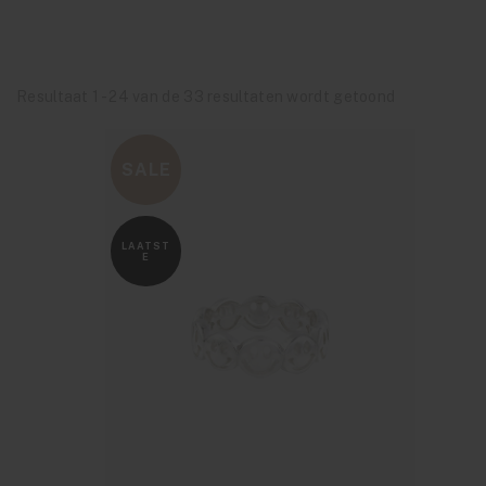
Resultaat 1 - 24 van de 33 resultaten wordt getoond
SALE
LAATST
E