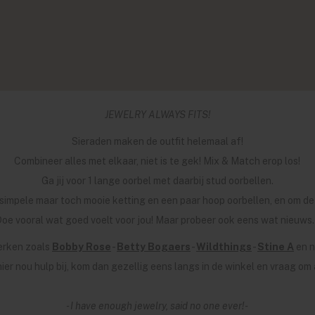
JEWELRY ALWAYS FITS!
Sieraden maken de outfit helemaal af!
Combineer alles met elkaar, niet is te gek! Mix & Match erop los!
Ga jij voor 1 lange oorbel met daarbij stud oorbellen.
ne simpele maar toch mooie ketting en een paar hoop oorbellen, en om d
oe vooral wat goed voelt voor jou! Maar probeer ook eens wat nieuws.
erken zoals
Bobby Rose
-
Betty Bogaers
-
Wildthings
-
Stine A
en n
j hier nou hulp bij, kom dan gezellig eens langs in de winkel en vraag om 
- I have enough jewelry, said no one ever! -