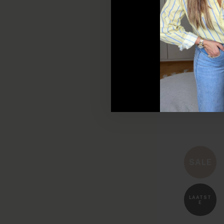
SALE
LAATST
E