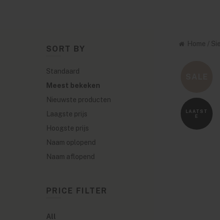
Home
/
Si
SORT BY
Standaard
SALE
Meest bekeken
Nieuwste producten
LAATST
Laagste prijs
E
Hoogste prijs
Naam oplopend
Naam aflopend
PRICE FILTER
All