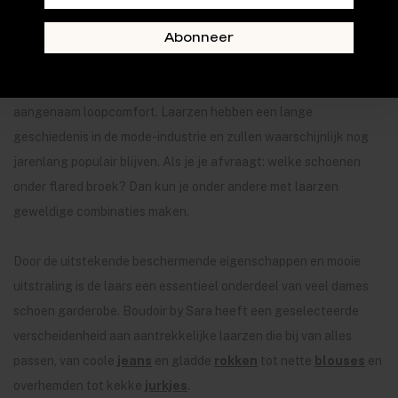
Laarzen
Abonneer
Laarzen
zijn er in een breed scala aan stijlen, waarvan vele
klassiekers met een moderne twist. Moderne laarzen zijn
ontworpen om lang mee te gaan en geven daardoor veel
aangenaam loopcomfort. Laarzen hebben een lange
geschiedenis in de mode-industrie en zullen waarschijnlijk nog
jarenlang populair blijven. Als je je afvraagt: welke schoenen
onder flared broek? Dan kun je onder andere met laarzen
geweldige combinaties maken.
Door de uitstekende beschermende eigenschappen en mooie
uitstraling is de laars een essentieel onderdeel van veel dames
schoen garderobe. Boudoir by Sara heeft een geselecteerde
verscheidenheid aan aantrekkelijke laarzen die bij van alles
passen, van coole
jeans
en gladde
rokken
tot nette
blouses
en
overhemden tot kekke
jurkjes
.