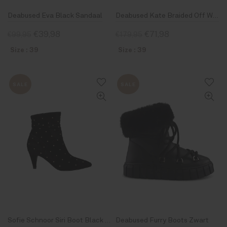
Deabused Eva Black Sandaal
Deabused Kate Braided Off White Boots
€39,98
€71,98
€99,95
€179,95
Size : 39
Size : 39
SALE
SALE
Sofie Schnoor Siri Boot Black Studs
Deabused Furry Boots Zwart