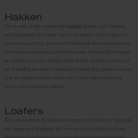
Hakken
Het is vaak zo dat vrouwen die
hakken
dragen, zich daardoor
zelfverzekerder en mooier voelen. Die hakken hoeven dan niet
eens zo hoog te zijn. Een comfortabele hak doet wonderen voor
je houding en daarmee je zelfvertrouwen. Je benen lijken langer
en slanker, en je hele uiterlijk wordt erdoor verbeterd. Is het tijd
om je kleding een meer vrouwelijke uitstraling te geven en vraag
je je af: welke schoenen onder jurk? Check dan vooral onze
leuke collectie dames hakken!
Loafers
Schoenen hebben de afgelopen decennia (letterlijk en figuurlijk)
een lange weg afgelegd. Met een grote verscheidenheid aan
stijlen om uit te kiezen, kun je voor elke gelegenheid de juiste