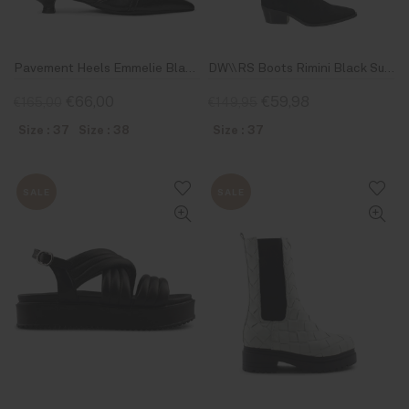
Pavement Heels Emmelie Black Leather
DW\\RS Boots Rimini Black Suède
€66,00
€59,98
€165,00
€149,95
Size : 37
Size : 38
Size : 37
SALE
SALE