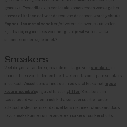
gras dat wordt gebruikt om het touw te maken waarvan hij is
gemaakt. Espadrilles zijn een ideale zomerschoen vanwege het
canvas of katoen dat voor de rest van de schoen wordt gebruikt.
Espadrilles met sleehak
en/of veters die over je kuit vallen
zijn daarbij erg modieus voor het geval je wil weten: welke
schoenen onder wijde broek?
Sneakers
Veel dingen veranderen, maar de nostalgie voor
sneakers
is er
daar niet een van. Iedereen heeft wel een favoriet paar sneakers
in de kast. Wissel eens af met een nieuw stel kicks met
hippe
kleurencombo’s
of ga zelfs voor
glitter
! Sneakers zijn
geëvolueerd van voornamelijk dragen voor sport of onder
atletische kleding, maar dat is al lang niet meer standaard. Jouw
favo sneaks kunnen prima onder een jurkje of spijker shorts.