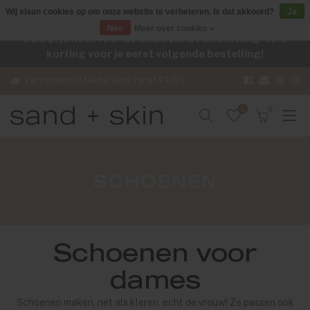
Wij slaan cookies op om onze website te verbeteren. Is dat akkoord?
Ja
Nee
Meer over cookies »
Schrijf je nu in voor de nieuwsbrief en ontvang -10%
korting voor je eerst volgende bestelling!
Verzenden in Nederland vanaf €4,95
0
0
SCHOENEN
Schoenen voor
dames
Schoenen maken, net als kleren, echt de vrouw! Ze passen ook