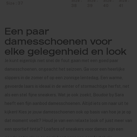
Size :
Size :
Size :
Size :
Size : 37
38
39
40
41
Een paar
damesschoenen voor
elke gelegenheid en look
Je kunt eigenlijk niet snel de fout gaan met een goed paar
damesschoenen, ongeacht het seizoen. Ga voor een heerlijke
slippers in de zomer of op een zonnige lentedag. Een warme,
gevoerde laars is ideaal in de winter of stormachtige herfst, net
als een stel fijne sneakers. Wat je ook zoekt, Boudoir by Sara
heeft een fijn aanbod damesschoenen. Altijd iets om naar uit te
kijken! Kies je jouw damesschoenen ook op basis van hoe je je op
dat moment voelt? Houd je van een relaxte look of juist meer van
een sportief tintje? Loafers of sneakers voor dames zijn een