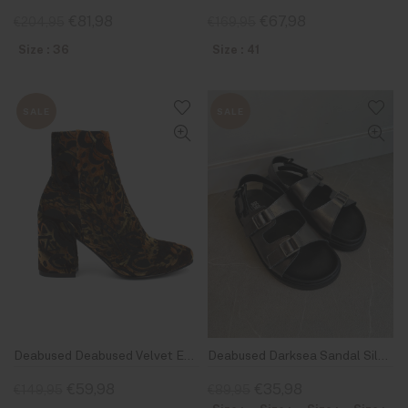
€81,98
€67,98
€204,95
€169,95
Size : 36
Size : 41
SALE
SALE
Deabused Deabused Velvet Enkellaarsje
Deabused Darksea Sandal Silver
€59,98
€35,98
€149,95
€89,95