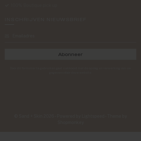
100% Boutique pick up
INSCHRIJVEN NIEUWSBRIEF
Abonneer
Door dit formulier te gebruiken gaat u akkoord met de opslag en verwerking van uw
gegevens door deze website.
© Sand + Skin 2026 - Powered by
Lightspeed
- Theme by
Shopmonkey