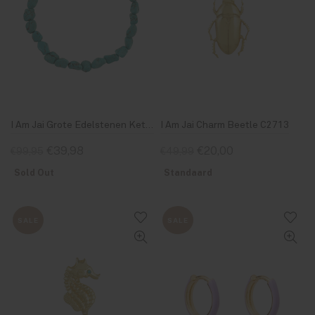
I Am Jai Grote Edelstenen Ketting Turquoise
I Am Jai Charm Beetle C2713
€39,98
€20,00
€99,95
€49,99
Sold Out
Standaard
SALE
SALE