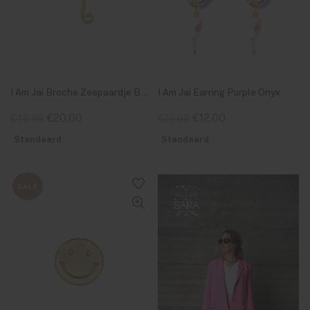
I Am Jai Broche Zeepaardje B2207
I Am Jai Earring Purple Onyx
€20,00
€12,00
€49,99
€29,99
Standaard
Standaard
SALE