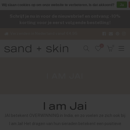
Wij slaan cookies op om onze website te verbeteren. Is dat akkoord?
Ja
Schrijf je nu in voor de nieuwsbrief en ontvang -10%
korting voor je eerst volgende bestelling!
Verzenden in Nederland vanaf €4,95
0
0
I AM JAI
I am Jai
JAI betekent OVERWINNING in India, en zo voelen ze zich ook bij
I am Jai! Het dragen van hun sieraden betekent een positieve