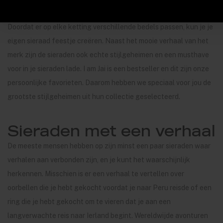
Doordat er op elke ketting verschillende bedels passen, kun je je
eigen sieraad feestje creëren. Naast het mooie verhaal van het
merk zijn de sieraden ook echte stijlgeheimen en een musthave
voor in je sieraden lade. I am Jai is een bestseller en dit zijn onze
persoonlijke favorieten. Daarom hebben we speciaal voor jou de
grootste stijlgeheimen uit hun collectie geselecteerd.
Sieraden met een verhaal
De meeste mensen hebben op zijn minst een paar sieraden waar
verhalen aan verbonden zijn, en je kunt het waarschijnlijk
herkennen. Misschien is er een verhaal te vertellen over
oorbellen die je hebt gekocht voordat je naar Peru reisde of een
ring die je hebt gekocht om te vieren dat je aan een
langverwachte reis naar Ierland begint. Wereldwijde avonturen