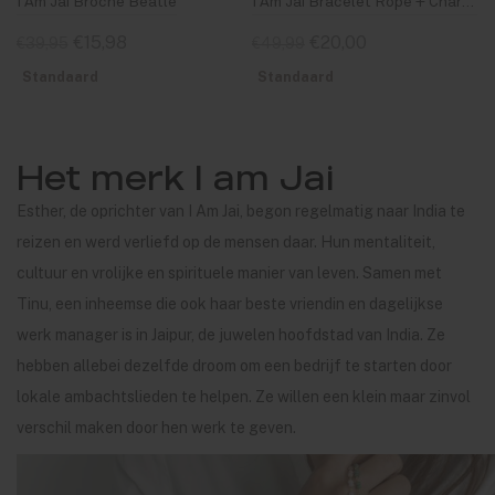
I Am Jai Broche Beatle
I Am Jai Bracelet Rope + Charm Pink
€15,98
€20,00
€39,95
€49,99
Standaard
Standaard
Het merk I am Jai
Esther, de oprichter van I Am Jai, begon regelmatig naar India te
reizen en werd verliefd op de mensen daar. Hun mentaliteit,
cultuur en vrolijke en spirituele manier van leven. Samen met
Tinu, een inheemse die ook haar beste vriendin en dagelijkse
werk manager is in Jaipur, de juwelen hoofdstad van India. Ze
hebben allebei dezelfde droom om een bedrijf te starten door
lokale ambachtslieden te helpen. Ze willen een klein maar zinvol
verschil maken door hen werk te geven.