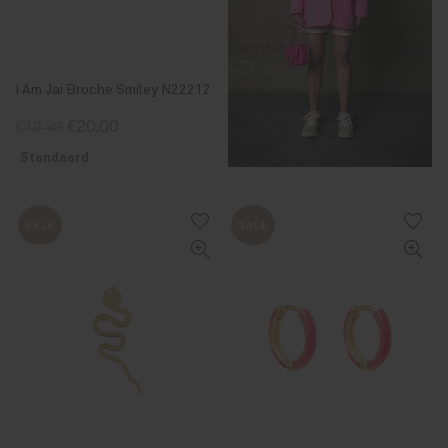
I Am Jai Broche Smiley N22212
€20,00
€49,99
Standaard
SALE
SALE