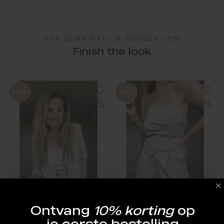
OUR COMBINATION SUGGESTION
Finish the look
SALE
SALE
Ontvang
10% korting
op
je eerste bestelling