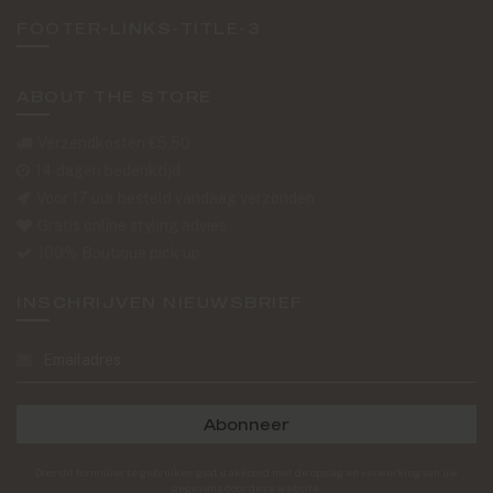
FOOTER-LINKS-TITLE-3
ABOUT THE STORE
Verzendkosten €5,50
14 dagen bedenktijd
Voor 17 uur besteld vandaag verzonden
Gratis online styling advies
100% Boutique pick up
INSCHRIJVEN NIEUWSBRIEF
Abonneer
Door dit formulier te gebruiken gaat u akkoord met de opslag en verwerking van uw
gegevens door deze website.