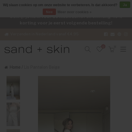
Wij slaan cookies op om onze website te verbeteren. Is dat akkoord?
Ja
Nee
Meer over cookies »
Schrijf je nu in voor de nieuwsbrief en ontvang -10%
korting voor je eerst volgende bestelling!
Verzenden in Nederland vanaf €4,95
0
0
Home
/
Lis Pantalon Beige