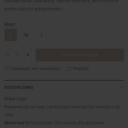
voor een mooie, luxe valling. Perfect voor werk, een bruiloft of
andere stijlvolle gelegenheden.
Maat:
S
M
L
In winkelwagen
Toevoegen aan wensenlijst
Vergelijk
BESCHRIJVING
Kleur
beige
Pasvorm
valt op maat, comfortabel vanwege het elastiek in de
taille
Materiaal
80% polyester, 18% viscose, 2% elasthane