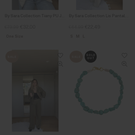
By Sara Collection Tiany PU Jacket Beige
By Sara Collection Lis Pantalon Beige
€32,00
€22,49
€79,99
€44,99
One Size
S
M
L
SOLD
SALE
SALE
OUT