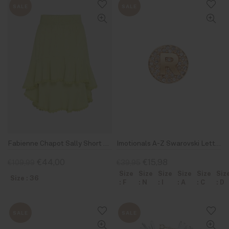
SALE
SALE
Fabienne Chapot Sally Short Skirt Pistache
Imotionals A-Z Swarovski Letter Goud
€44,00
€15,98
€109,99
€39,95
Size
Size
Size
Size
Size
Siz
Size : 36
: F
: N
: I
: A
: C
: D
SALE
SALE