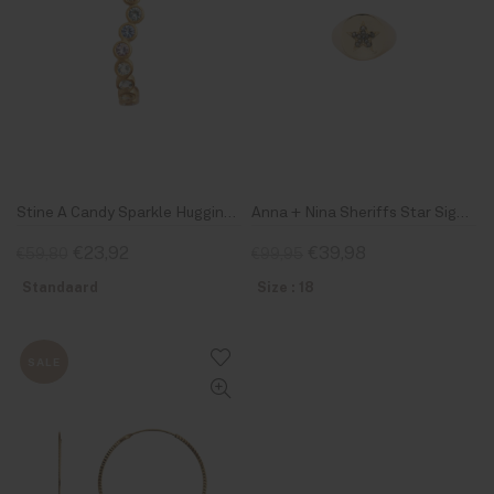
Stine A Candy Sparkle Hugging Creol Left Gold
Anna + Nina Sheriffs Star Signet Ring Goldplated
€23,92
€39,98
€59,80
€99,95
Standaard
Size : 18
SALE