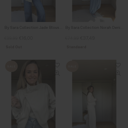
By Sara Collection Jade Blouse Geel Blauw Gestreept
By Sara Collection Norah Denim Set Blauw
€16,00
€37,49
€39,99
€74,99
Sold Out
Standaard
SALE
SALE