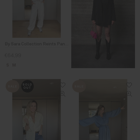
By Sara Collection Reints Pants
€64,99
S
M
SOLD
SALE
SALE
OUT