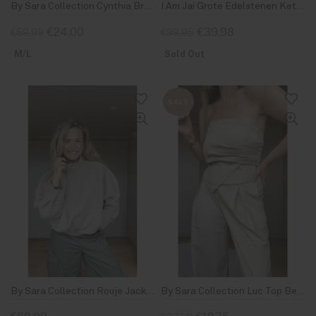
By Sara Collection Cynthia Broek Army Groen
I Am Jai Grote Edelstenen Ketting Turquoise
€24,00
€39,98
€59,99
€99,95
M/L
Sold Out
SALE
By Sara Collection Rouje Jacket Light Coffee
By Sara Collection Luc Top Beige