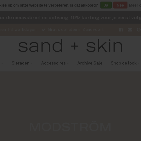
kies op om onze website te verbeteren. Is dat akkoord?
Ja
Nee
Meer o
voor de nieuwsbrief en ontvang -10% korting voor je eerst vo
nen 1-2 werkdagen
Gratis ophalen in Zandvoort
Sieraden
Accessoires
Archive Sale
Shop de look
MODSTRÖM