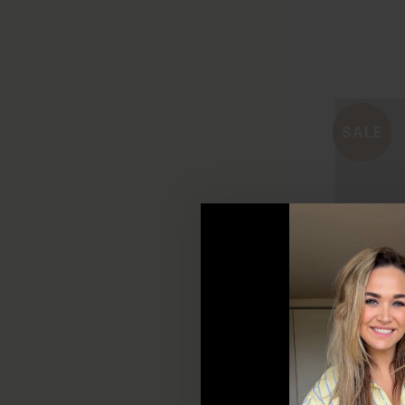
Size 
SALE