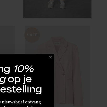
: L
SALE
ng
10%
g
op je
estelling
ze nieuwsbrief ontvang