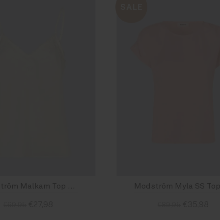
SALE
Modström Malkam Top Soft White
€27,98
€35,98
€69,95
€89,95
Size : XS
Size : M
Size : S
Size : XL