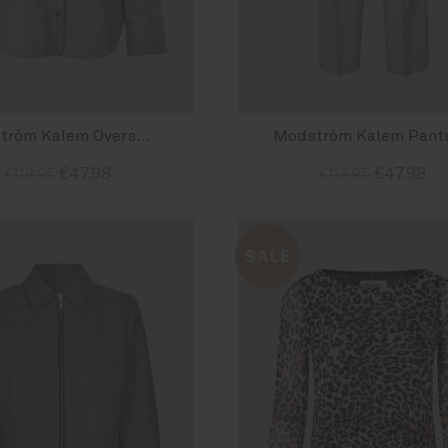
Modström Kalem Overshirt Grey Melange
€47,98
€47,98
€119,95
€119,95
 : S
Size : M
Size : L
Size : XS
SALE