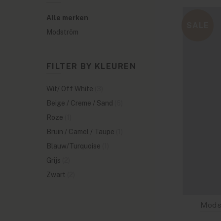
Alle merken
SALE
Modström
FILTER BY KLEUREN
Wit/ Off White
(3)
Beige / Creme / Sand
(6)
Roze
(1)
Bruin / Camel / Taupe
(1)
Blauw/Turquoise
(1)
Grijs
(2)
Zwart
(2)