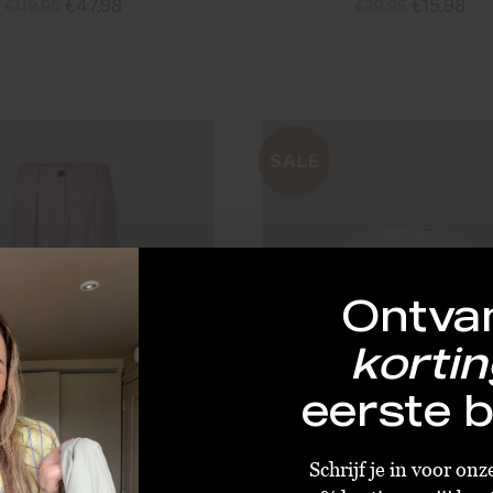
€47,98
€15,98
€119,95
€39,95
: M
Size : S
Size : XS
Size : S
Size : XS
Size 
SALE
Ontva
kortin
eerste b
Schrijf je in voor on