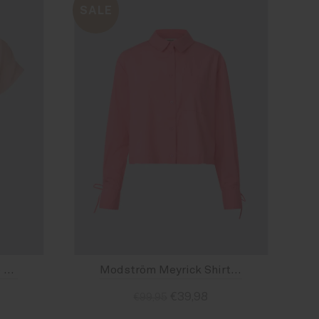
SALE
Modström Myla SS Top Veiled Pink
Modström Meyrick Shirt Confetti
€39,98
€99,95
Size : L
Size : S
Size : XS
Size : M
Size : L