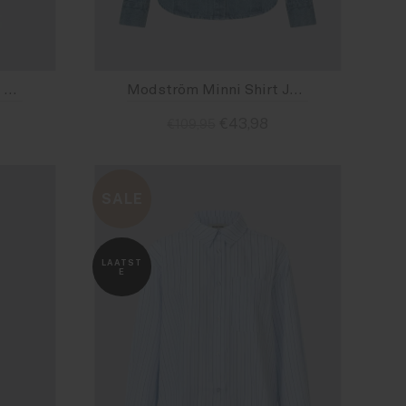
Modström Minni Pants Jeans Light Blue
Modström Minni Shirt Jeans Light Blue
€43,98
€109,95
Size : XS
Size : S
SALE
LAATST
E