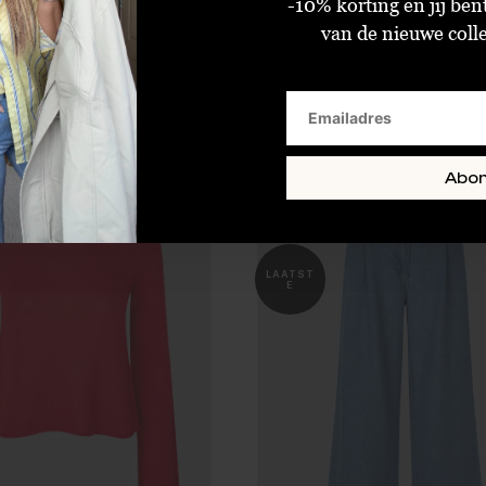
-10% korting en jij ben
van de nieuwe collec
Modström Maxwell Pants Pink Melange
€51,98
€43,98
€129,95
€109,95
Size : M
Size : S
Size : XS
Size : L
Size : XL
Abo
SALE
LAATST
E