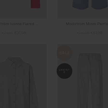
Modström Ivonne Flared O-neck Top Fire Red
€31,98
€51,98
€79,95
€129,95
Size : XS
Size : XS
SALE
LAATST
E