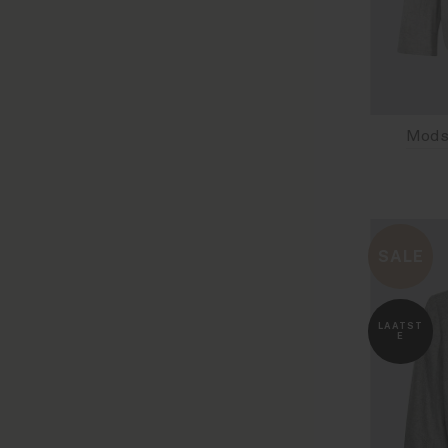
Size
SALE
LAATST
E