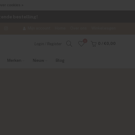
ver cookies »
lgende bestelling!
Mijn account
Home
Over ons
Winkelwagen
0
0
/
€0,00
Login / Register
Merken
Nieuw
Blog