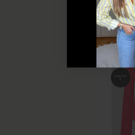
Size : L
SALE
LAATST
E