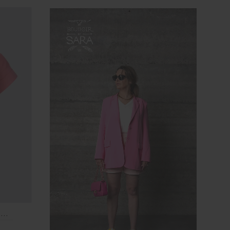
Modström Brazil Short Sleeve T-Shirt Confetti