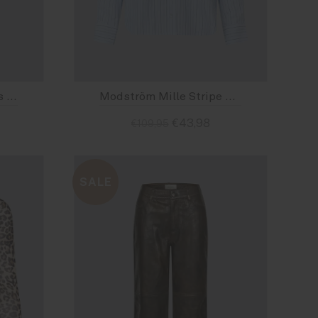
Modström Kalem Pants Grey Melange
Modström Mille Stripe Blouse Light Blue and Navy
€43,98
€109,95
Size : XS
SALE