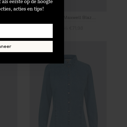
t als eerste op de hoogte
ties, acties en tips!
Modström Miso Top Off White
Modström Maxwell Blazer Pink Melange
€71,98
€179,95
Size : XS
Size : M
Size : L
nneer
SALE