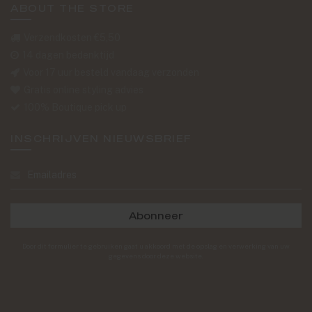
ABOUT THE STORE
Verzendkosten €5,50
14 dagen bedenktijd
Voor 17 uur besteld vandaag verzonden
Gratis online styling advies
100% Boutique pick up
INSCHRIJVEN NIEUWSBRIEF
Abonneer
Door dit formulier te gebruiken gaat u akkoord met de opslag en verwerking van uw
gegevens door deze website.