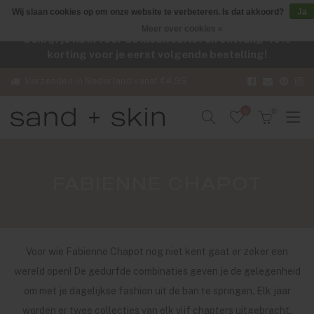
Wij slaan cookies op om onze website te verbeteren. Is dat akkoord?
Ja
Meer over cookies »
Schrijf je nu in voor de nieuwsbrief en ontvang -10%
korting voor je eerst volgende bestelling!
Verzenden in Nederland vanaf €4,95
0
0
FABIENNE CHAPOT
Voor wie Fabienne Chapot nog niet kent gaat er zeker een
wereld open! De gedurfde combinaties geven je de gelegenheid
om met je dagelijkse fashion uit de ban te springen. Elk jaar
worden er twee collecties van elk vijf chapters uitgebracht.