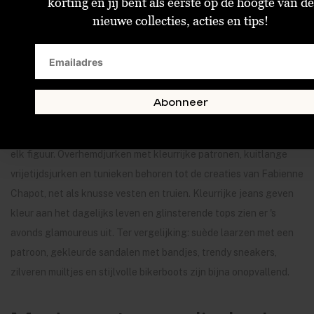
korting en jij bent als eerste op de hoogte van de
nieuwe collecties, acties en tips!
Los, luchtig & licht
Sterren, bloemen, fruit en flamingo's - de motieven op de zijden
blouses, katoenen rokken, satijnachtige jurken en
spijkerbroeken van de Nederlandse ontwerpster Fabienne
Abonneer
Chapot stralen lichtheid en levensvreugde uit. De luchtige
stoffen voelen prettig aan op je huid. De losse snitten flatteren
elk figuur. Overhemdjurken met kleurrijke patronen, kuitlange
vrijetijdsjurken en tunieken behoren tot de creaties van Fabienne
Chapot, net als knusse vesten en truien. Kleurrijke jeans geven
kleur aan het dagelijks leven en glinsterende tops zien er 's
avonds glamoureus uit. Ter vergelijking: suède laarzen met een
patroon, gekleurde sandalen met bandjes, trendy sneakers,
zilveren muiltjes en stijlvolle bikerboots zijn bijna onopvallend.