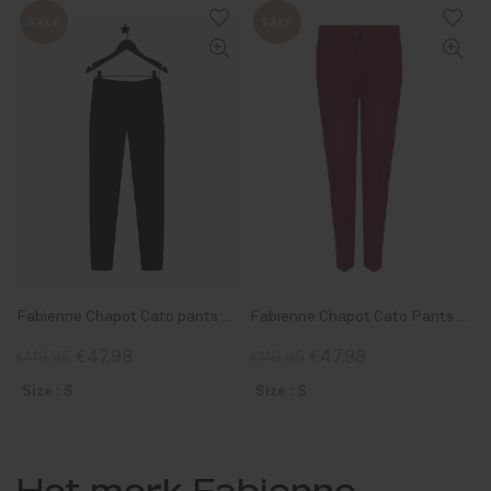
SALE
SALE
Fabienne Chapot Cato pants deep blue
Fabienne Chapot Cato Pants Burgundy
€47,98
€47,98
€119,95
€119,95
Size : S
Size : S
Het merk Fabienne