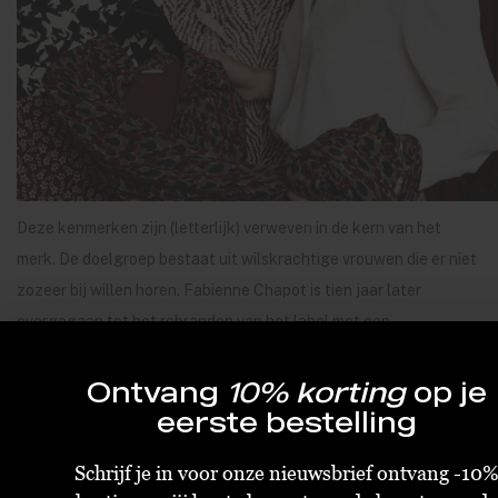
Deze kenmerken zijn (letterlijk) verweven in de kern van het
merk. De doelgroep bestaat uit wilskrachtige vrouwen die er niet
zozeer bij willen horen. Fabienne Chapot is tien jaar later
overgegaan tot het rebranden van het label met een
confectielijn. Dit bracht de sterke en levendige tinten van het
label naar voren, die duidelijk in het DNA van de lijn zitten. Het
Ontvang
10% korting
op je
eerste bestelling
bedrijf is duidelijk opgericht door een dame die haar hart volgt,
haar instincten gelooft en vooral groot durft te dromen. Dit doet
Schrijf je in voor onze nieuwsbrief ontvang -10
ze door een groep gelijkgestemden om zich heen te verzamelen.