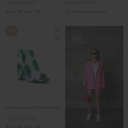
€64,00
€47,98
€159,99
€119,95
Size : 36
Size : 38
Opties selecteren
SALE
Fabienne Chapot Christie Pump Light Blue-Leaf Green
€80,00
€199,99
Size : 36
Size : 41