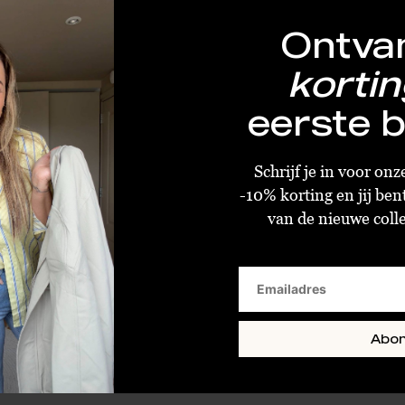
Ontva
kortin
eerste b
By Sara Collection Reints Gillet
€59,99
€69,99
Schrijf je in voor on
SM
ML
One Size
-10% korting en jij ben
van de nieuwe collec
Abo