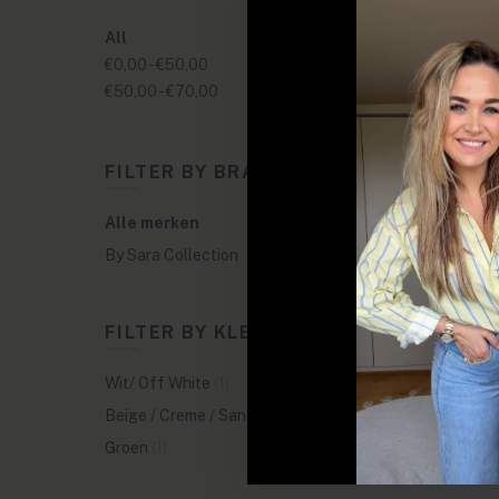
All
€0,00
-
€50,00
€50,00
-
€70,00
FILTER BY BRANDS
Alle merken
By Sara Collection
FILTER BY KLEUREN
Wit/ Off White
(1)
Beige / Creme / Sand
(1)
Groen
(1)