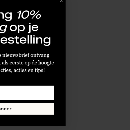
ng
10%
g
op je
estelling
By Sara Collection Rouje Jacket Light Coffee
ze nieuwsbrief ontvang
t als eerste op de hoogte
ties, acties en tips!
nneer