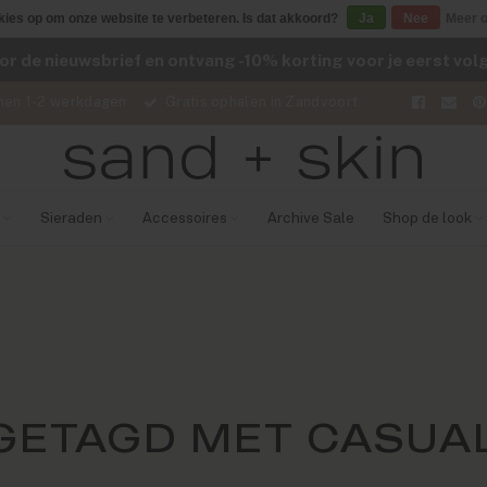
kies op om onze website te verbeteren. Is dat akkoord?
Ja
Nee
Meer o
voor de nieuwsbrief en ontvang -10% korting voor je eerst vo
nen 1-2 werkdagen
Gratis ophalen in Zandvoort
Sieraden
Accessoires
Archive Sale
Shop de look
GETAGD MET CASUAL