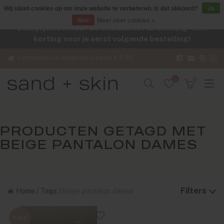
Wij slaan cookies op om onze website te verbeteren. Is dat akkoord?
Ja
Nee
Meer over cookies »
Schrijf je nu in voor de nieuwsbrief en ontvang -10%
korting voor je eerst volgende bestelling!
Verzenden in Nederland vanaf €4,95
0
0
PRODUCTEN GETAGD MET
BEIGE PANTALON DAMES
Filters
Home
/
Tags
/
beige pantalon dames
SALE