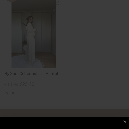
By Sara Collection Lis Pantalon Beige
€22,49
€44,99
S
M
L