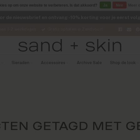
kies op om onze website te verbeteren. Is dat akkoord?
Ja
Nee
Meer o
voor de nieuwsbrief en ontvang -10% korting voor je eerst vo
nen 1-2 werkdagen
Gratis ophalen in Zandvoort
Sieraden
Accessoires
Archive Sale
Shop de look
TEN GETAGD MET G