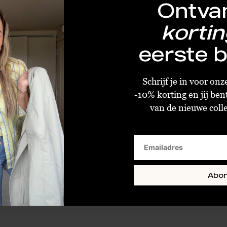
Ontva
kortin
eerste b
Stine A Long Twisted Hammered Earring Silver
Schrijf je in voor on
€22,40
€56,00
-10% korting en jij ben
van de nieuwe collec
Standaard
Abo