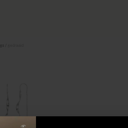
gs
/
gedraaid