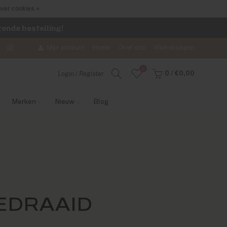
ver cookies »
lgende bestelling!
Mijn account
Home
Over ons
Winkelwagen
0
0
/
€0,00
Login / Register
Merken
Nieuw
Blog
EDRAAID