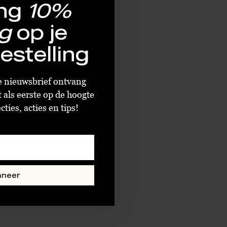
ng
10%
g
op je
estelling
ze nieuwsbrief ontvang
t als eerste op de hoogte
ties, acties en tips!
nneer