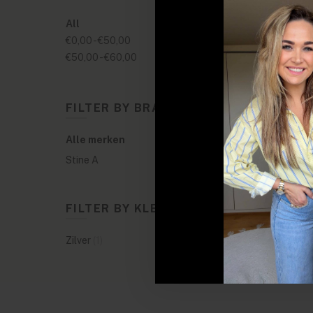
All
€0,00
-
€50,00
€50,00
-
€60,00
FILTER BY BRANDS
Alle merken
Stine A
FILTER BY KLEUREN
Zilver
(1)