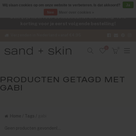
Wij slaan cookies op om onze website te verbeteren. Is dat akkoord?
Ja
Nee
Meer over cookies »
Schrijf je nu in voor de nieuwsbrief en ontvang -10%
korting voor je eerst volgende bestelling!
Verzenden in Nederland vanaf €4,95
0
0
PRODUCTEN GETAGD MET
GABI
Home
/
Tags
/
gabi
Geen producten gevonden!...