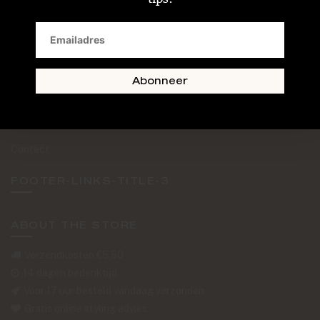
SAND + SKIN
The Journal
Routebeschrijving
Abonneer
Retourformulier
Over Ons
Contact
FOOTER-LINKS-TITLE-3
ABOUT THE STORE
Verzendkosten €5,50
14 dagen bedenktijd
Voor 17 uur besteld vandaag verzonden
Gratis online styling advies