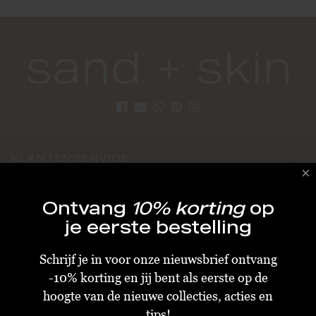
KLANTENSERVICE
Algemene Voorwaarden
Ontvang
10% korting
op
Bestellen & Verzenden
je eerste bestelling
Betalen
Schrijf je in voor onze nieuwsbrief ontvang
Retourneren
-10% korting en jij bent als eerste op de
Disclaimer
hoogte van de nieuwe collecties, acties en
Privacy & Cookiebeleid
tips!