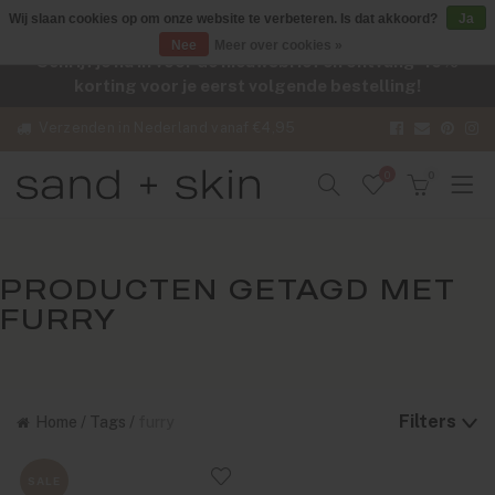
Wij slaan cookies op om onze website te verbeteren. Is dat akkoord?
Ja
Nee
Meer over cookies »
Schrijf je nu in voor de nieuwsbrief en ontvang -10%
korting voor je eerst volgende bestelling!
Verzenden in Nederland vanaf €4,95
0
0
PRODUCTEN GETAGD MET
FURRY
Filters
Home
/
Tags
/
furry
SALE