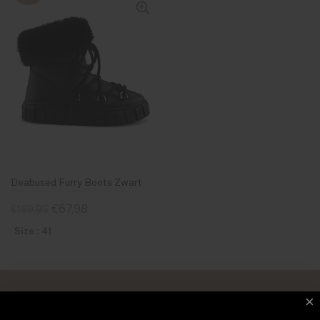
Deabused Furry Boots Zwart
€67,98
€169,95
Size : 41