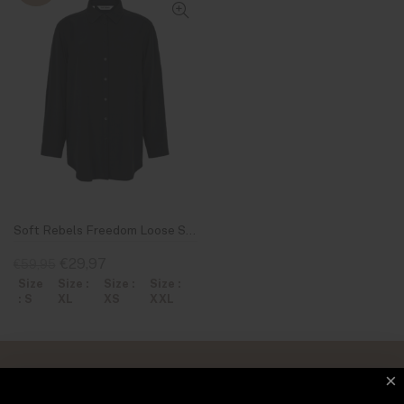
Soft Rebels Freedom Loose Shirt Black
€29,97
€59,95
Size
Size :
Size :
Size :
: S
XL
XS
XXL