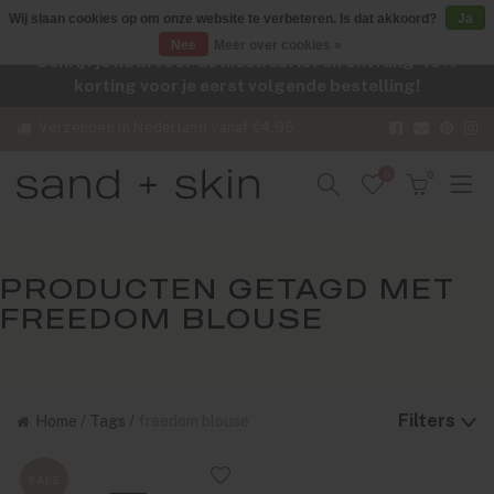
Wij slaan cookies op om onze website te verbeteren. Is dat akkoord?
Ja
Nee
Meer over cookies »
Schrijf je nu in voor de nieuwsbrief en ontvang -10%
korting voor je eerst volgende bestelling!
Verzenden in Nederland vanaf €4,95
0
0
PRODUCTEN GETAGD MET
FREEDOM BLOUSE
Filters
Home
/
Tags
/
freedom blouse
SALE