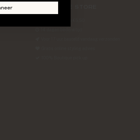
ABOUT THE STORE
nneer
Verzendkosten €5,50
14 dagen bedenktijd
Voor 17 uur besteld vandaag verzonden
Gratis online styling advies
100% Boutique pick up