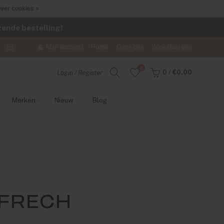
ver cookies »
lgende bestelling!
Mijn account
Home
Over ons
Winkelwagen
0
0
/
€0,00
Login / Register
Merken
Nieuw
Blog
 FRECH