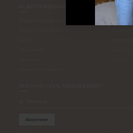
KLANTENSERVICE
SAND 
Algemene Voorwaarden
The Journa
Bestellen & Verzenden
Routebesc
Betalen
Retourfor
Retourneren
Over Ons
Disclaimer
Contact
Privacy & Cookiebeleid
INSCHRIJVEN NIEUWSBRIEF
Abonneer