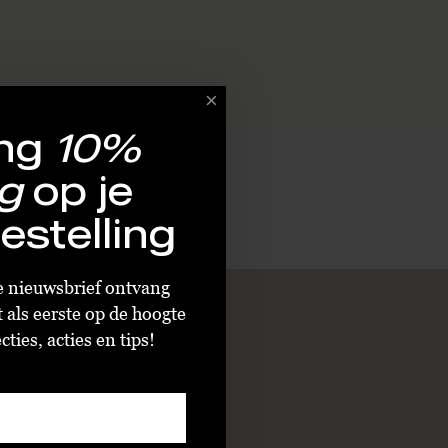
ng
10%
g
op je
estelling
ze nieuwsbrief ontvang
t als eerste op de hoogte
ties, acties en tips!