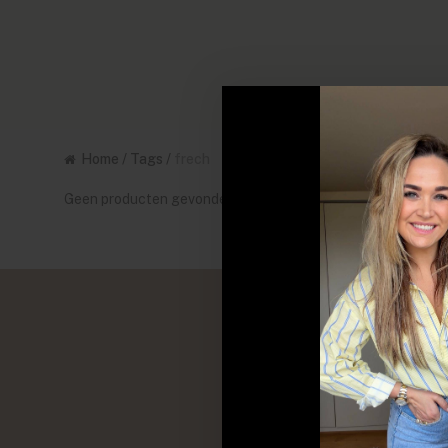
Home
/
Tags
/
frech
Geen producten gevonden!...