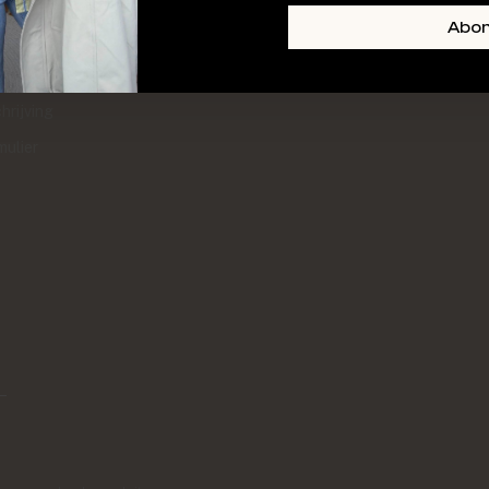
+ SKIN
FOOTER-LINKS-TITLE-3
Abo
l
hrijving
mulier