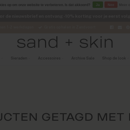
kies op om onze website te verbeteren. Is dat akkoord?
Ja
Nee
Meer o
voor de nieuwsbrief en ontvang -10% korting voor je eerst vo
nen 1-2 werkdagen
Gratis ophalen in Zandvoort
Sieraden
Accessoires
Archive Sale
Shop de look
CTEN GETAGD MET