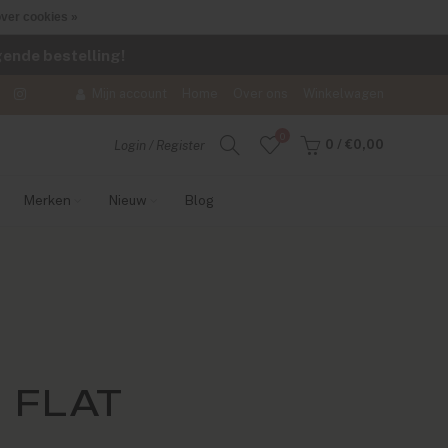
ver cookies »
lgende bestelling!
Mijn account
Home
Over ons
Winkelwagen
0
0
/
€0,00
Login / Register
Merken
Nieuw
Blog
 FLAT