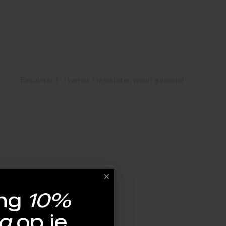
Resultaat 1 - 1 van de 1 resultaten wordt getoond
ng
10%
g
op je