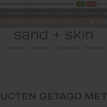
kies op om onze website te verbeteren. Is dat akkoord?
Ja
Nee
Meer o
voor de nieuwsbrief en ontvang -10% korting voor je eerst vo
nen 1-2 werkdagen
Gratis ophalen in Zandvoort
Sieraden
Accessoires
Archive Sale
Shop de look
UCTEN GETAGD MET