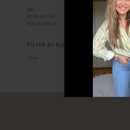
All
€0,00
-
€50,00
€50,00
-
€85,00
FILTER BY KLEUREN
Zilver
(1)