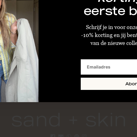
eerste b
Schrijf je in voor on
-10% korting en jij ben
van de nieuwe collec
Circo Flat Heart Ring Silver
€34,00
€85,00
Sold Out
Abo