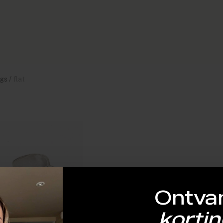
gs
/
flat
Ontva
kortin