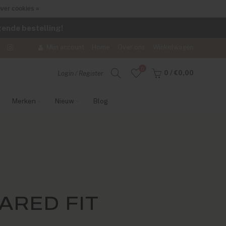
ver cookies »
lgende bestelling!
Mijn account
Home
Over ons
Winkelwagen
0
0
/
€0,00
Login / Register
Merken
Nieuw
Blog
ARED FIT