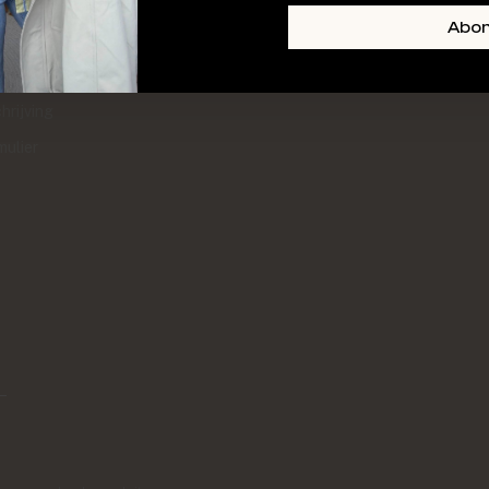
+ SKIN
FOOTER-LINKS-TITLE-3
Abo
l
hrijving
mulier