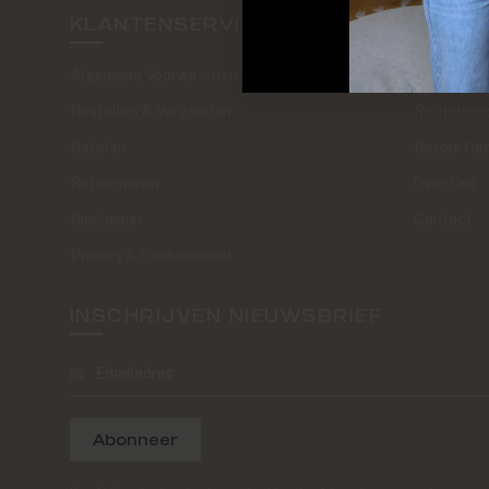
KLANTENSERVICE
SAND 
Algemene Voorwaarden
The Journa
Bestellen & Verzenden
Routebesc
Betalen
Retourfor
Retourneren
Over Ons
Disclaimer
Contact
Privacy & Cookiebeleid
INSCHRIJVEN NIEUWSBRIEF
Abonneer