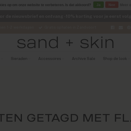
kies op om onze website te verbeteren. Is dat akkoord?
Ja
Nee
Meer o
voor de nieuwsbrief en ontvang -10% korting voor je eerst vo
nen 1-2 werkdagen
Gratis ophalen in Zandvoort
Sieraden
Accessoires
Archive Sale
Shop de look
EN GETAGD MET FL