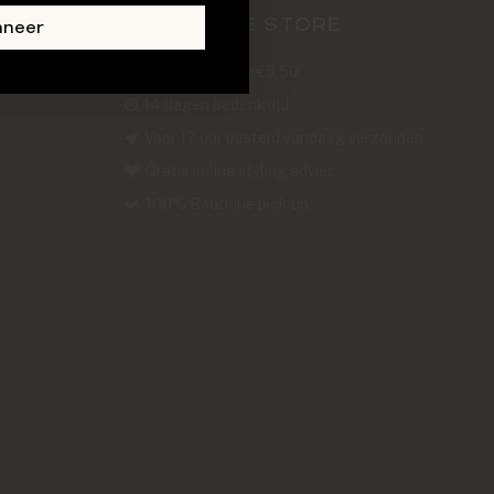
ABOUT THE STORE
nneer
Verzendkosten €5,50
14 dagen bedenktijd
Voor 17 uur besteld vandaag verzonden
Gratis online styling advies
100% Boutique pick up