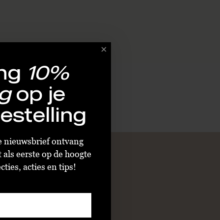
ng
10%
g
op je
estelling
ze nieuwsbrief ontvang
t als eerste op de hoogte
ties, acties en tips!