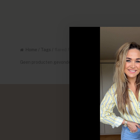
Home
/
Tags
/
flared fit
Geen producten gevonden!...