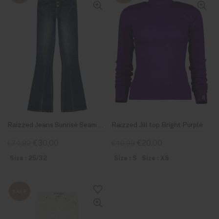
Raizzed Jeans Sunrise Seam Dark Blue Stone
Raizzed Jill top Bright Purple
€30,00
€20,00
€74,99
€49,99
Size : 25/32
Size : S
Size : XS
SALE