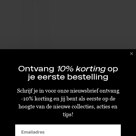
Raizzed Sunrise Flair Jeans White
Ontvang
10% korting
op
je eerste bestelling
€24,00
€59,99
Size : 24-34
Schrijf je in voor onze nieuwsbrief ontvang
-10% korting en jij bent als eerste op de
hoogte van de nieuwe collecties, acties en
tips!