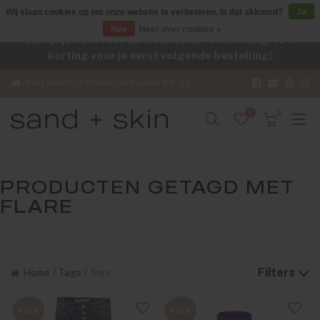
Wij slaan cookies op om onze website te verbeteren. Is dat akkoord?
Ja
Nee
Meer over cookies »
Schrijf je nu in voor de nieuwsbrief en ontvang -10%
korting voor je eerst volgende bestelling!
Verzenden in Nederland vanaf €4,95
0
0
PRODUCTEN GETAGD MET
FLARE
Filters
Home
/
Tags
/
flare
SALE
SALE