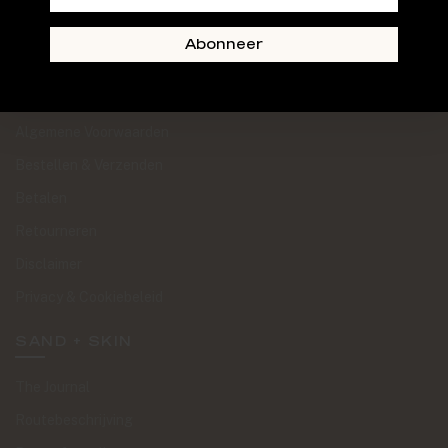
Abonneer
KLANTENSERVICE
Algemene Voorwaarden
Bestellen & Verzenden
Betalen
Retourneren
Disclaimer
Privacy & Cookiebeleid
SAND + SKIN
The Journal
Routebeschrijving