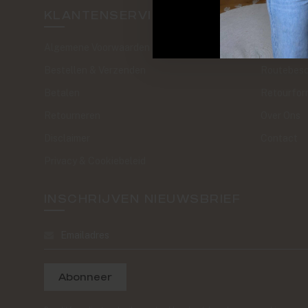
KLANTENSERVICE
SAND 
Algemene Voorwaarden
The Journa
Bestellen & Verzenden
Routebesc
Betalen
Retourfor
Retourneren
Over Ons
Disclaimer
Contact
Privacy & Cookiebeleid
INSCHRIJVEN NIEUWSBRIEF
Abonneer