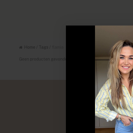
Home
/
Tags
/
flamia
Geen producten gevonden!...