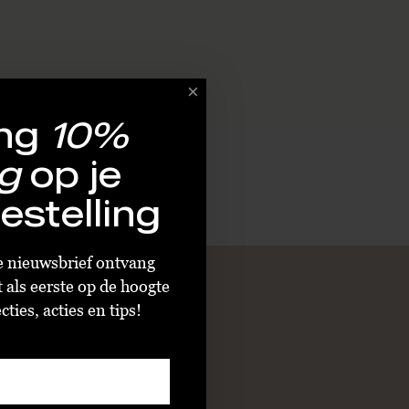
ng
10%
g
op je
estelling
ze nieuwsbrief ontvang
t als eerste op de hoogte
ties, acties en tips!