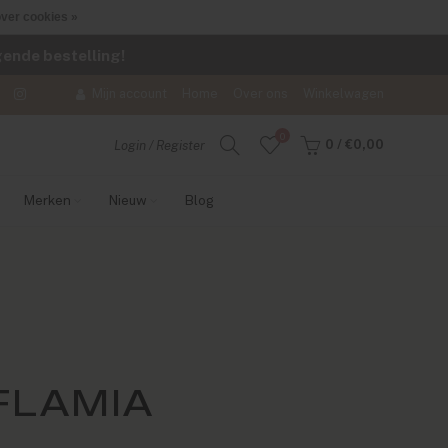
ver cookies »
lgende bestelling!
Mijn account
Home
Over ons
Winkelwagen
0
0
/
€0,00
Login / Register
Merken
Nieuw
Blog
FLAMIA