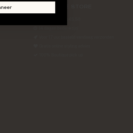
ABOUT THE STORE
nneer
Verzendkosten €5,50
14 dagen bedenktijd
Voor 17 uur besteld vandaag verzonden
Gratis online styling advies
100% Boutique pick up