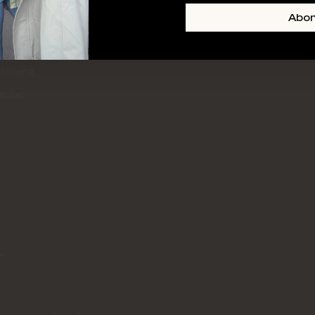
+ SKIN
FOOTER-LINKS-TITLE-3
Abo
l
hrijving
mulier