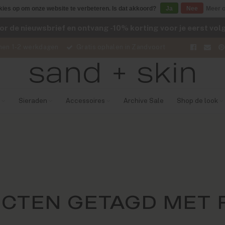
kies op om onze website te verbeteren. Is dat akkoord?
Ja
Nee
Meer o
voor de nieuwsbrief en ontvang -10% korting voor je eerst vo
nen 1-2 werkdagen
Gratis ophalen in Zandvoort
Sieraden
Accessoires
Archive Sale
Shop de look
CTEN GETAGD MET 