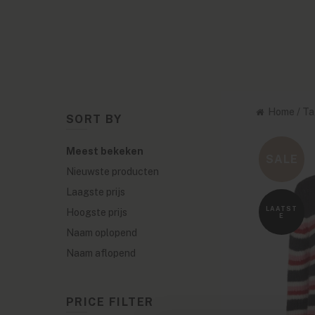
Home
/
Ta
SORT BY
Meest bekeken
SALE
Nieuwste producten
Laagste prijs
LAATST
Hoogste prijs
E
Naam oplopend
Naam aflopend
PRICE FILTER