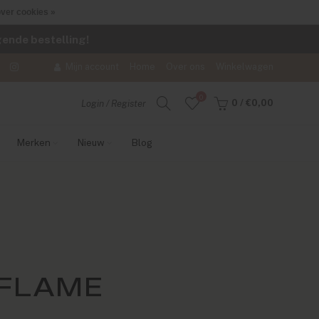
ver cookies »
lgende bestelling!
Mijn account
Home
Over ons
Winkelwagen
0
0
/
€0,00
Login / Register
Merken
Nieuw
Blog
 FLAME