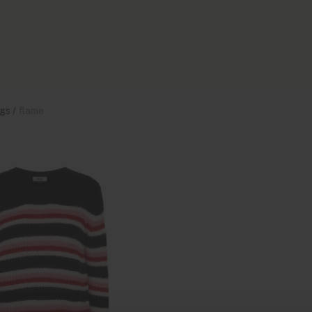
gs
/
flame