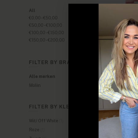
All
€0,00
-
€50,00
€50,00
-
€100,00
€100,00
-
€150,00
€150,00
-
€200,00
FILTER BY BRANDS
Alle merken
Moliin
FILTER BY KLEUREN
Wit/ Off White
(1)
Roze
(1)