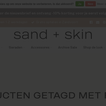
kies op om onze website te verbeteren. Is dat akkoord?
Ja
Nee
Meer o
voor de nieuwsbrief en ontvang -10% korting voor je eerst vo
nen 1-2 werkdagen
Gratis ophalen in Zandvoort
Sieraden
Accessoires
Archive Sale
Shop de look
CTEN GETAGD MET