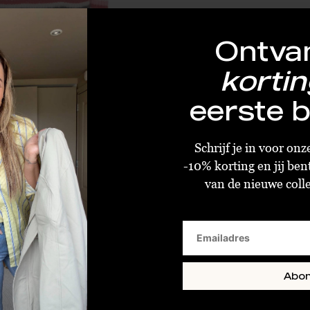
Ontva
kortin
eerste b
Moliin Jessie Sweater Flame Scarlet
€64,80
€162,00
Schrijf je in voor on
Size : M
-10% korting en jij ben
van de nieuwe collec
Abo