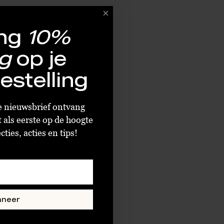
ng
10%
g
op je
estelling
ze nieuwsbrief ontvang
t als eerste op de hoogte
ties, acties en tips!
nneer