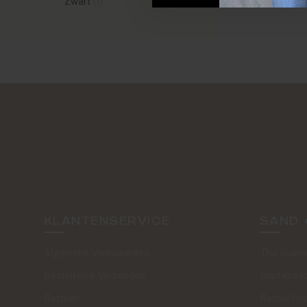
Zwart
(1)
KLANTENSERVICE
SAND 
Algemene Voorwaarden
The Journa
Bestellen & Verzenden
Routebesc
Betalen
Retourfor