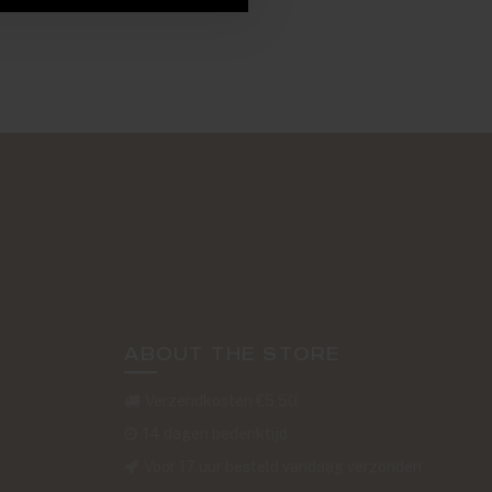
ABOUT THE STORE
Verzendkosten €5,50
14 dagen bedenktijd
Voor 17 uur besteld vandaag verzonden