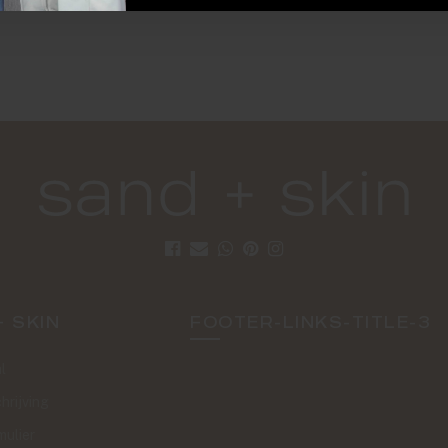
+ SKIN
FOOTER-LINKS-TITLE-3
l
hrijving
mulier