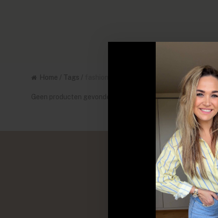
Home
/
Tags
/
fashion 2025
Geen producten gevonden!...