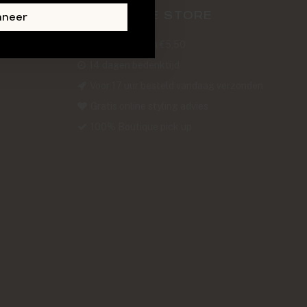
ABOUT THE STORE
nneer
Verzendkosten €5,50
14 dagen bedenktijd
Voor 17 uur besteld vandaag verzonden
Gratis online styling advies
100% Boutique pick up