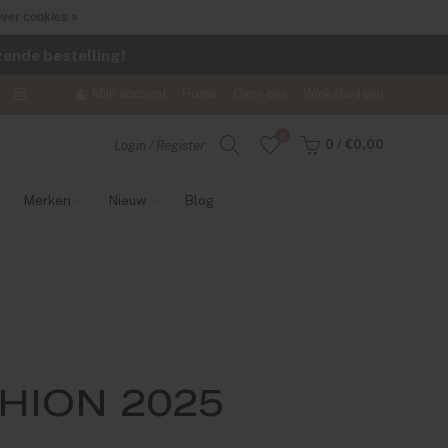
ver cookies »
lgende bestelling!
Mijn account
Home
Over ons
Winkelwagen
0
0
/
€0,00
Login / Register
Merken
Nieuw
Blog
HION 2025