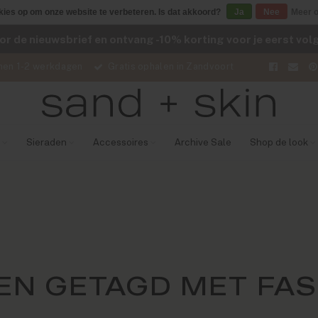
kies op om onze website te verbeteren. Is dat akkoord?
Ja
Nee
Meer o
voor de nieuwsbrief en ontvang -10% korting voor je eerst vo
nen 1-2 werkdagen
Gratis ophalen in Zandvoort
Sieraden
Accessoires
Archive Sale
Shop de look
N GETAGD MET FAS