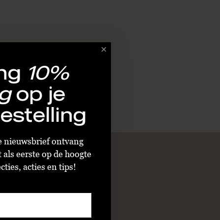
ng
10%
g
op je
estelling
ze nieuwsbrief ontvang
t als eerste op de hoogte
ties, acties en tips!