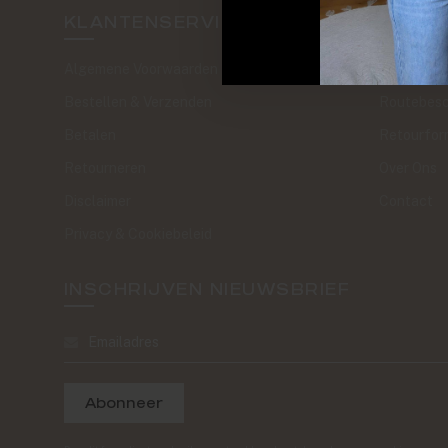
KLANTENSERVICE
SAND 
Algemene Voorwaarden
The Journa
Bestellen & Verzenden
Routebesc
Betalen
Retourfor
Retourneren
Over Ons
Disclaimer
Contact
Privacy & Cookiebeleid
INSCHRIJVEN NIEUWSBRIEF
Abonneer