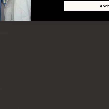
+ SKIN
FOOTER-LINKS-TITLE-3
Abo
l
hrijving
mulier