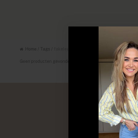
Home
/
Tags
/
fakeleather
Geen producten gevonden!...