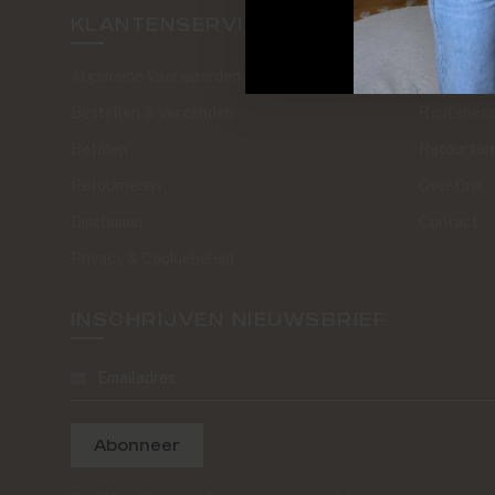
KLANTENSERVICE
SAND 
Algemene Voorwaarden
The Journa
Bestellen & Verzenden
Routebesc
Betalen
Retourfor
Retourneren
Over Ons
Disclaimer
Contact
Privacy & Cookiebeleid
INSCHRIJVEN NIEUWSBRIEF
Abonneer