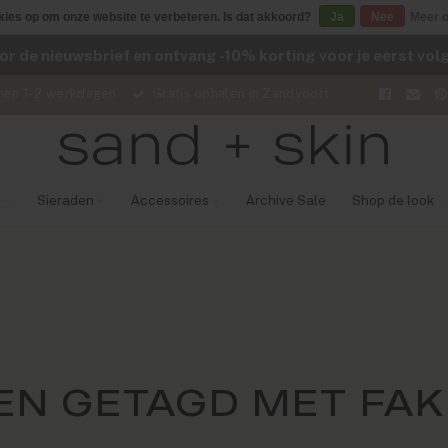
kies op om onze website te verbeteren. Is dat akkoord?
Ja
Nee
Meer o
voor de nieuwsbrief en ontvang -10% korting voor je eerst vo
nen 1-2 werkdagen
Gratis ophalen in Zandvoort
Sieraden
Accessoires
Archive Sale
Shop de look
N GETAGD MET FA