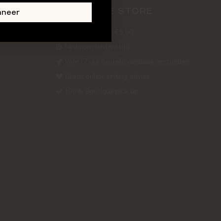
ABOUT THE STORE
nneer
Verzendkosten €5,50
14 dagen bedenktijd
Voor 17 uur besteld vandaag verzonden
Gratis online styling advies
100% Boutique pick up