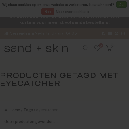
Wij slaan cookies op om onze website te verbeteren. Is dat akkoord?
Ja
Nee
Meer over cookies »
Schrijf je nu in voor de nieuwsbrief en ontvang -10%
korting voor je eerst volgende bestelling!
Verzenden in Nederland vanaf €4,95
0
0
PRODUCTEN GETAGD MET
EYECATCHER
Home
/
Tags
/
eyecatcher
Geen producten gevonden!...