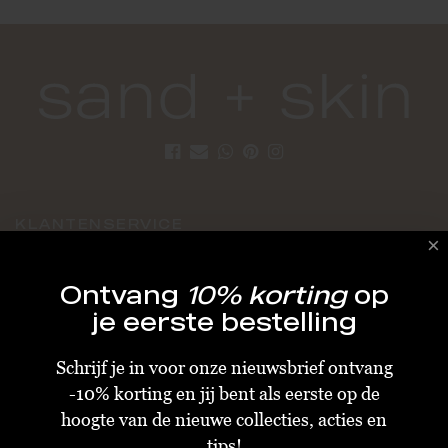
KLANTENSERVICE
Algemene Voorwaarden
Ontvang
10% korting
op
Bestellen & Verzenden
je eerste bestelling
Betalen
Schrijf je in voor onze nieuwsbrief ontvang
Retourneren
-10% korting en jij bent als eerste op de
Disclaimer
hoogte van de nieuwe collecties, acties en
Privacy & Cookiebeleid
tips!