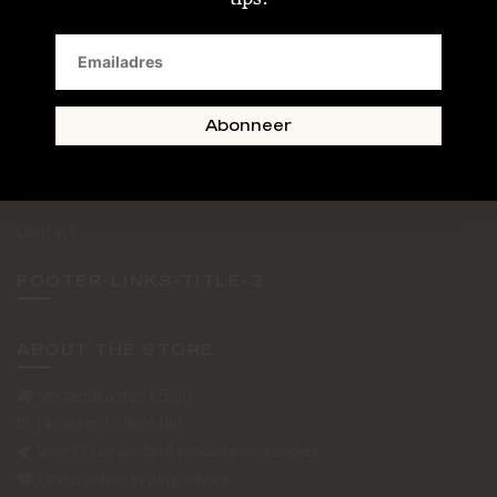
SAND + SKIN
The Journal
Routebeschrijving
Abonneer
Retourformulier
Over Ons
Contact
FOOTER-LINKS-TITLE-3
ABOUT THE STORE
Verzendkosten €5,50
14 dagen bedenktijd
Voor 17 uur besteld vandaag verzonden
Gratis online styling advies