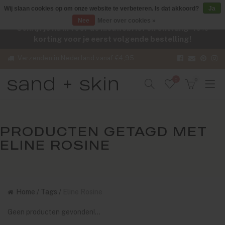
Wij slaan cookies op om onze website te verbeteren. Is dat akkoord?
Ja
Nee
Meer over cookies »
Schrijf je nu in voor de nieuwsbrief en ontvang -10%
korting voor je eerst volgende bestelling!
Verzenden in Nederland vanaf €4,95
0
0
PRODUCTEN GETAGD MET
ELINE ROSINE
Home
/
Tags
/
Eline Rosine
Geen producten gevonden!...