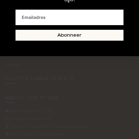
SAND + SKIN
The Journal
Routebeschrijving
Abonneer
Retourformulier
Over Ons
Contact
FOOTER-LINKS-TITLE-3
ABOUT THE STORE
Verzendkosten €5,50
14 dagen bedenktijd
Voor 17 uur besteld vandaag verzonden
Gratis online styling advies