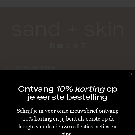
KLANTENSERVICE
Algemene Voorwaarden
Ontvang
10% korting
op
Bestellen & Verzenden
je eerste bestelling
Betalen
Schrijf je in voor onze nieuwsbrief ontvang
Retourneren
-10% korting en jij bent als eerste op de
Disclaimer
hoogte van de nieuwe collecties, acties en
Privacy & Cookiebeleid
tips!