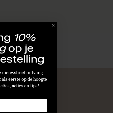
ng
10%
g
op je
estelling
ze nieuwsbrief ontvang
t als eerste op de hoogte
ties, acties en tips!