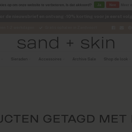
kies op om onze website te verbeteren. Is dat akkoord?
Ja
Nee
Meer o
voor de nieuwsbrief en ontvang -10% korting voor je eerst vo
nen 1-2 werkdagen
Gratis ophalen in Zandvoort
Sieraden
Accessoires
Archive Sale
Shop de look
CTEN GETAGD MET