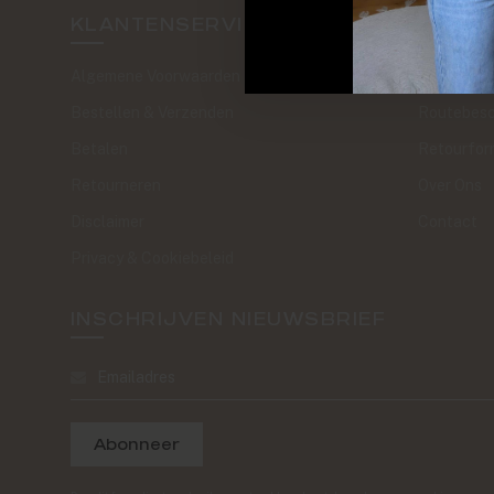
KLANTENSERVICE
SAND 
Algemene Voorwaarden
The Journa
Bestellen & Verzenden
Routebesc
Betalen
Retourfor
Retourneren
Over Ons
Disclaimer
Contact
Privacy & Cookiebeleid
INSCHRIJVEN NIEUWSBRIEF
Abonneer