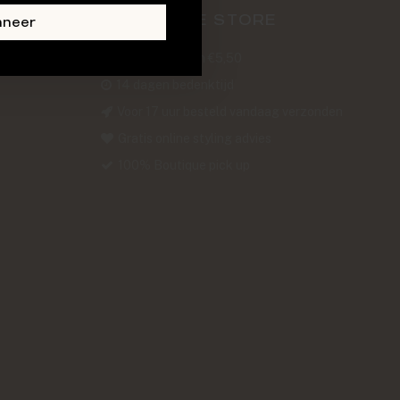
ABOUT THE STORE
nneer
Verzendkosten €5,50
14 dagen bedenktijd
Voor 17 uur besteld vandaag verzonden
Gratis online styling advies
100% Boutique pick up