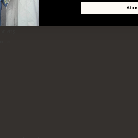
+ SKIN
FOOTER-LINKS-TITLE-3
Abo
l
hrijving
mulier