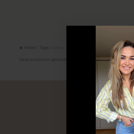
Home
/
Tags
/
elena
Geen producten gevonden!...