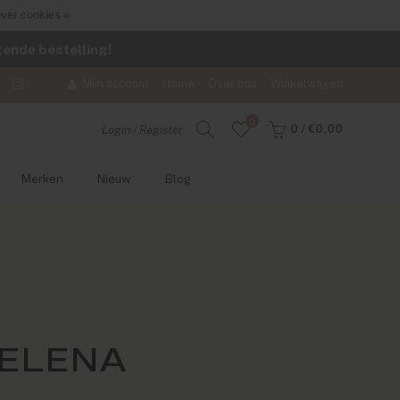
ver cookies »
lgende bestelling!
Mijn account
Home
Over ons
Winkelwagen
0
0
/
€0,00
Login / Register
Merken
Nieuw
Blog
 ELENA