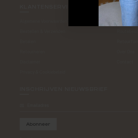
KLANTENSERVICE
SAND 
Algemene Voorwaarden
The Journa
Bestellen & Verzenden
Routebesc
Betalen
Retourfor
Retourneren
Over Ons
Disclaimer
Contact
Privacy & Cookiebeleid
INSCHRIJVEN NIEUWSBRIEF
Abonneer