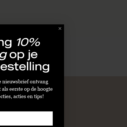
ng
10%
g
op je
estelling
ze nieuwsbrief ontvang
t als eerste op de hoogte
ties, acties en tips!