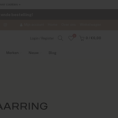
ver cookies »
lgende bestelling!
Mijn account
Home
Over ons
Winkelwagen
0
0
/
€0,00
Login / Register
Merken
Nieuw
Blog
AARRING