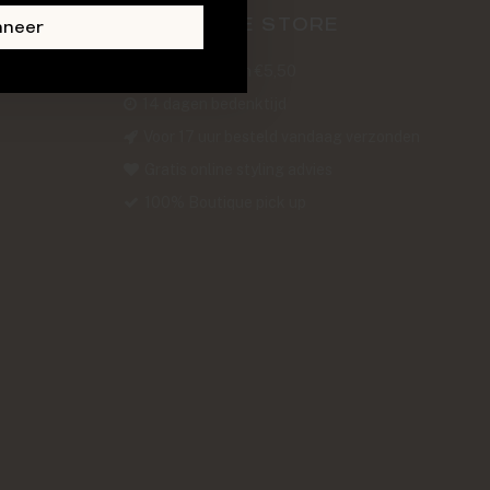
ABOUT THE STORE
nneer
Verzendkosten €5,50
14 dagen bedenktijd
Voor 17 uur besteld vandaag verzonden
Gratis online styling advies
100% Boutique pick up