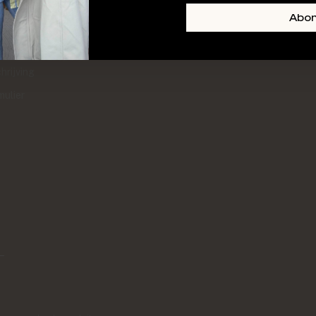
+ SKIN
FOOTER-LINKS-TITLE-3
Abo
l
hrijving
mulier