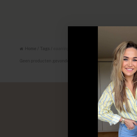
Home
/
Tags
/
eaarring
Geen producten gevonden!...