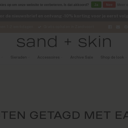
kies op om onze website te verbeteren. Is dat akkoord?
Ja
Nee
Meer o
voor de nieuwsbrief en ontvang -10% korting voor je eerst vo
nen 1-2 werkdagen
Gratis ophalen in Zandvoort
Sieraden
Accessoires
Archive Sale
Shop de look
TEN GETAGD MET E