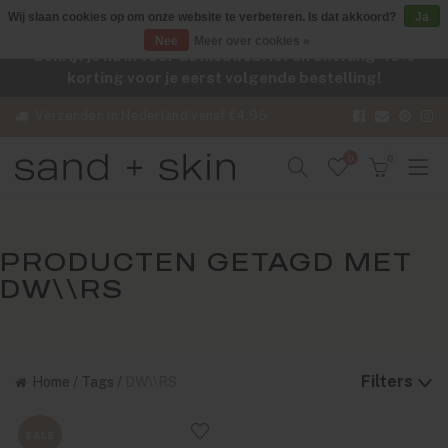
Wij slaan cookies op om onze website te verbeteren. Is dat akkoord?
Ja
Nee
Meer over cookies »
Schrijf je nu in voor de nieuwsbrief en ontvang -10%
korting voor je eerst volgende bestelling!
Verzenden in Nederland vanaf €4,95
0
0
PRODUCTEN GETAGD MET
DW\\RS
Filters
Home
/
Tags
/
DW\\RS
SALE