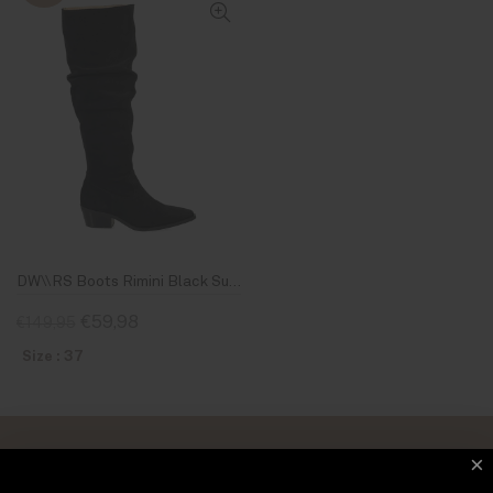
DW\\RS Boots Rimini Black Suède
€59,98
€149,95
Size : 37