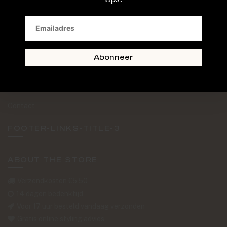
SAND + SKIN
The Journal
Routebeschrijving
Abonneer
Retourformulier
Over Ons
Contact
FOOTER-LINKS-TITLE-3
ABOUT THE STORE
Verzendkosten €5,50
14 dagen bedenktijd
Voor 17 uur besteld vandaag verzonden
Gratis online styling advies