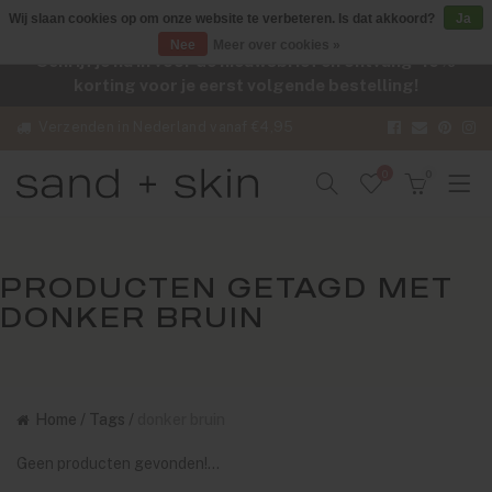
Wij slaan cookies op om onze website te verbeteren. Is dat akkoord?
Ja
Nee
Meer over cookies »
Schrijf je nu in voor de nieuwsbrief en ontvang -10%
korting voor je eerst volgende bestelling!
Verzenden in Nederland vanaf €4,95
0
0
PRODUCTEN GETAGD MET
DONKER BRUIN
Home
/
Tags
/
donker bruin
Geen producten gevonden!...