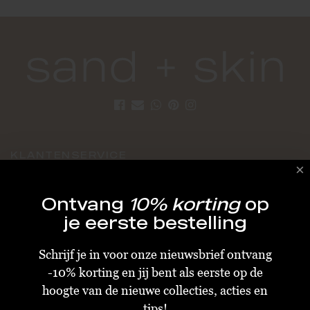
KLANTENSERVICE
Algemene Voorwaarden
Ontvang
10% korting
op
Bestellen & Verzenden
je eerste bestelling
Betalen
Schrijf je in voor onze nieuwsbrief ontvang
Retourneren
-10% korting en jij bent als eerste op de
Disclaimer
hoogte van de nieuwe collecties, acties en
Privacy & Cookiebeleid
tips!