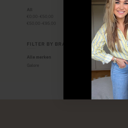
All
€0,00
-
€50,00
€50,00
-
€95,00
FILTER BY BRANDS
Alle merken
Galore