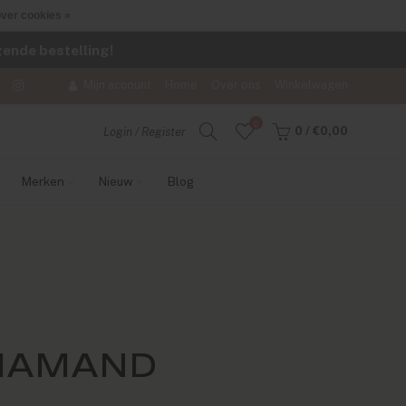
ver cookies »
lgende bestelling!
Mijn account
Home
Over ons
Winkelwagen
0
0
/
€0,00
Login / Register
Merken
Nieuw
Blog
DIAMAND