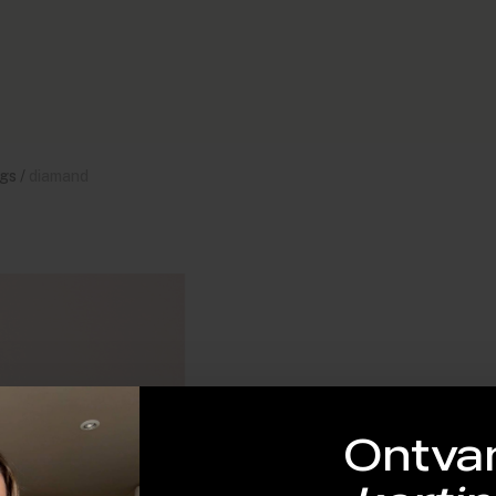
gs
/
diamand
Ontva