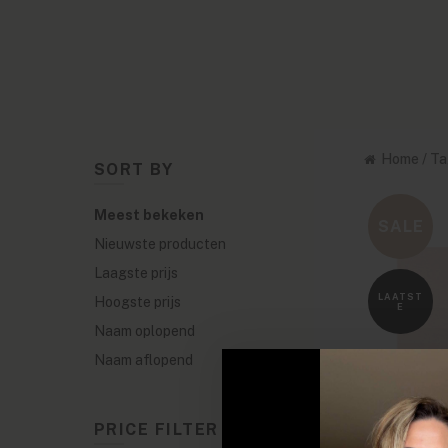
Home
/
Ta
SORT BY
Meest bekeken
SALE
Nieuwste producten
Laagste prijs
LAATST
Hoogste prijs
E
Naam oplopend
Naam aflopend
PRICE FILTER