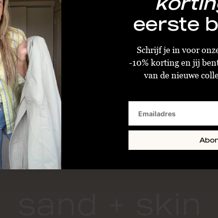
kortin
eerste b
Schrijf je in voor on
-10% korting en jij ben
Galore Single Diamond Bracelet Gold Plated
van de nieuwe collec
€38,00
€95,00
Size : Baby
Abo