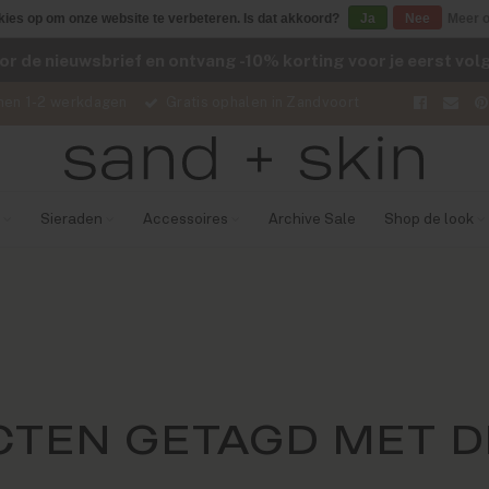
kies op om onze website te verbeteren. Is dat akkoord?
Ja
Nee
Meer o
voor de nieuwsbrief en ontvang -10% korting voor je eerst vo
nen 1-2 werkdagen
Gratis ophalen in Zandvoort
Sieraden
Accessoires
Archive Sale
Shop de look
TEN GETAGD MET 