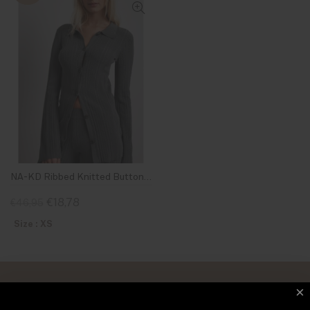
NA-KD Ribbed Knitted Button Detail Cardigan Dark Grey X Moa Mattsson
€18,78
€46,95
Size : XS