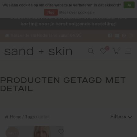
Wij slaan cookies op om onze website te verbeteren. Is dat akkoord?
Ja
Nee
Meer over cookies »
Schrijf je nu in voor de nieuwsbrief en ontvang -10%
korting voor je eerst volgende bestelling!
Verzenden in Nederland vanaf €4,95
0
0
PRODUCTEN GETAGD MET
DETAIL
Filters
Home
/
Tags
/
detail
SALE