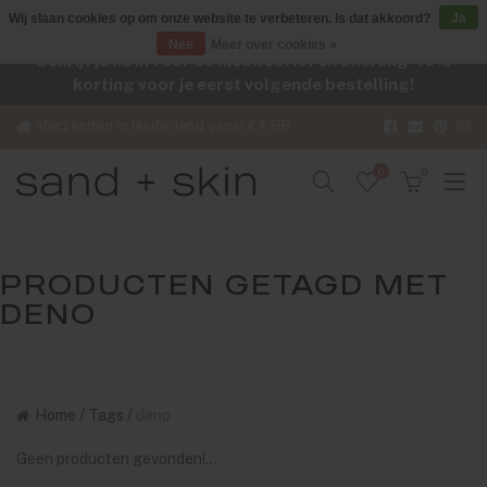
Wij slaan cookies op om onze website te verbeteren. Is dat akkoord?
Ja
Nee
Meer over cookies »
Schrijf je nu in voor de nieuwsbrief en ontvang -10%
korting voor je eerst volgende bestelling!
Verzenden in Nederland vanaf €4,95
0
0
PRODUCTEN GETAGD MET
DENO
Home
/
Tags
/
deno
Geen producten gevonden!...