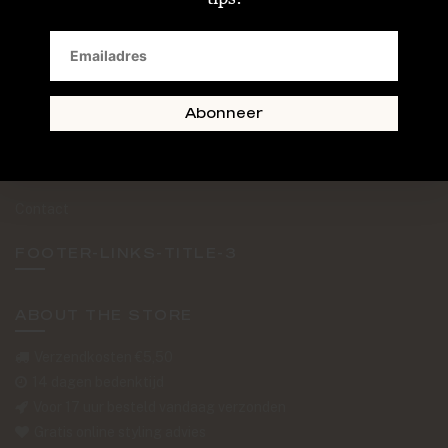
SAND + SKIN
The Journal
Routebeschrijving
Abonneer
Retourformulier
Over Ons
Contact
FOOTER-LINKS-TITLE-3
ABOUT THE STORE
Verzendkosten €5,50
14 dagen bedenktijd
Voor 17 uur besteld vandaag verzonden
Gratis online styling advies