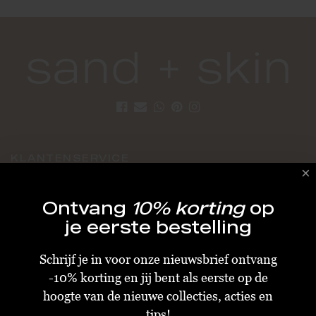
KLANTENSERVICE
Algemene Voorwaarden
Ontvang
10% korting
op
Bestellen & Verzenden
je eerste bestelling
Betalen
Schrijf je in voor onze nieuwsbrief ontvang
Retourneren
-10% korting en jij bent als eerste op de
Disclaimer
hoogte van de nieuwe collecties, acties en
Privacy & Cookiebeleid
tips!