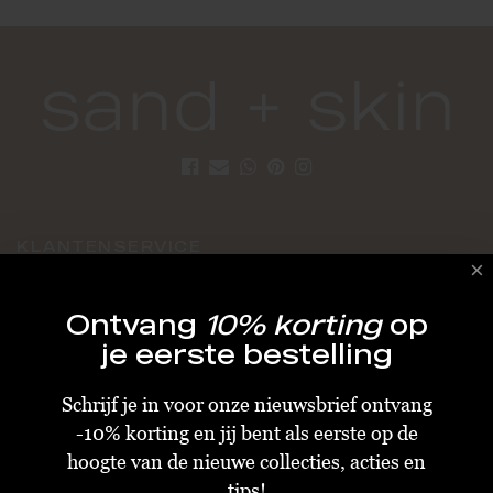
KLANTENSERVICE
Algemene Voorwaarden
Ontvang
10% korting
op
Bestellen & Verzenden
je eerste bestelling
Betalen
Schrijf je in voor onze nieuwsbrief ontvang
Retourneren
-10% korting en jij bent als eerste op de
Disclaimer
hoogte van de nieuwe collecties, acties en
Privacy & Cookiebeleid
tips!