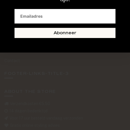
SAND + SKIN
The Journal
Routebeschrijving
Abonneer
Retourformulier
Over Ons
Contact
FOOTER-LINKS-TITLE-3
ABOUT THE STORE
Verzendkosten €5,50
14 dagen bedenktijd
Voor 17 uur besteld vandaag verzonden
Gratis online styling advies