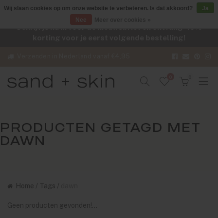
Wij slaan cookies op om onze website te verbeteren. Is dat akkoord?
Ja
Nee
Meer over cookies »
Schrijf je nu in voor de nieuwsbrief en ontvang -10%
korting voor je eerst volgende bestelling!
Verzenden in Nederland vanaf €4,95
0
0
PRODUCTEN GETAGD MET
DAWN
Home
/
Tags
/
dawn
Geen producten gevonden!...