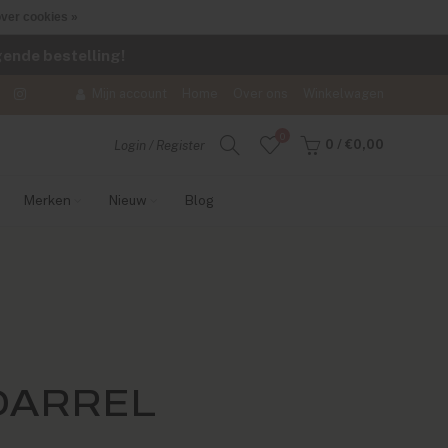
ver cookies »
lgende bestelling!
Mijn account
Home
Over ons
Winkelwagen
0
0
/
€0,00
Login / Register
Merken
Nieuw
Blog
DARREL