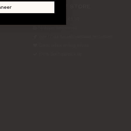
ABOUT THE STORE
nneer
Verzendkosten €5,50
14 dagen bedenktijd
Voor 17 uur besteld vandaag verzonden
Gratis online styling advies
100% Boutique pick up