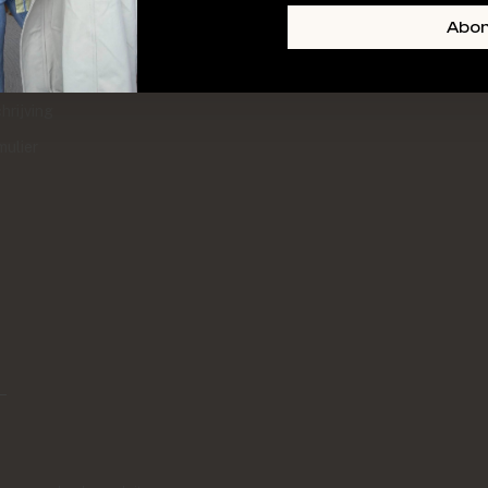
+ SKIN
FOOTER-LINKS-TITLE-3
Abo
l
hrijving
mulier