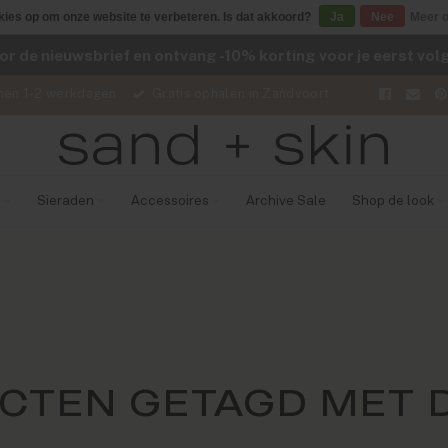
kies op om onze website te verbeteren. Is dat akkoord?
Ja
Nee
Meer o
voor de nieuwsbrief en ontvang -10% korting voor je eerst vo
nen 1-2 werkdagen
Gratis ophalen in Zandvoort
Sieraden
Accessoires
Archive Sale
Shop de look
CTEN GETAGD MET 