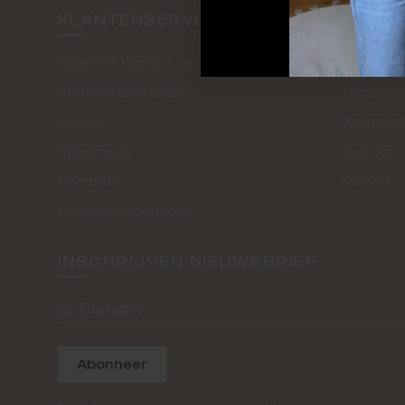
KLANTENSERVICE
SAND 
Algemene Voorwaarden
The Journa
Bestellen & Verzenden
Routebesc
Betalen
Retourfor
Retourneren
Over Ons
Disclaimer
Contact
Privacy & Cookiebeleid
INSCHRIJVEN NIEUWSBRIEF
Abonneer