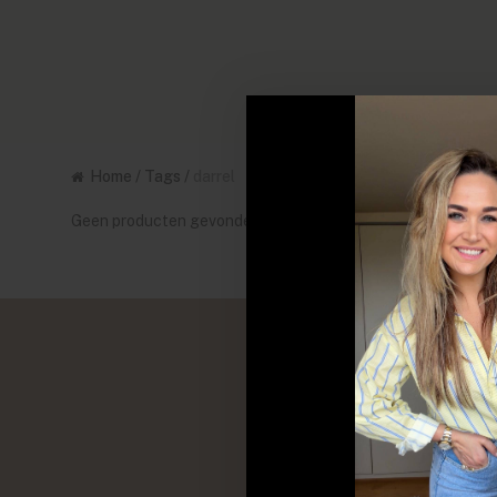
Home
/
Tags
/
darrel
Geen producten gevonden!...