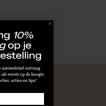
ng
10%
g
op je
estelling
ze nieuwsbrief ontvang
t als eerste op de hoogte
ties, acties en tips!