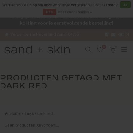
Wij slaan cookies op om onze website te verbeteren. Is dat akkoord?
Ja
Nee
Meer over cookies »
Schrijf je nu in voor de nieuwsbrief en ontvang -10%
korting voor je eerst volgende bestelling!
Verzenden in Nederland vanaf €4,95
0
0
PRODUCTEN GETAGD MET
DARK RED
Home
/
Tags
/
dark red
Geen producten gevonden!...