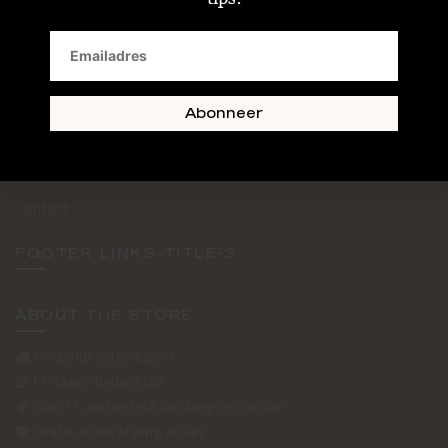
SAND + SKIN
The Journal
Routebeschrijving
Abonneer
Retourformulier
Over Ons
Contact
FOOTER-LINKS-TITLE-3
ABOUT THE STORE
Verzendkosten €5,50
14 dagen bedenktijd
Voor 17 uur besteld vandaag verzonden
Gratis online styling advies