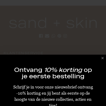
KLANTENSERVICE
Algemene Voorwaarden
Ontvang
10% korting
op
Bestellen & Verzenden
je eerste bestelling
Betalen
Schrijf je in voor onze nieuwsbrief ontvang
Retourneren
-10% korting en jij bent als eerste op de
Disclaimer
hoogte van de nieuwe collecties, acties en
Privacy & Cookiebeleid
tips!